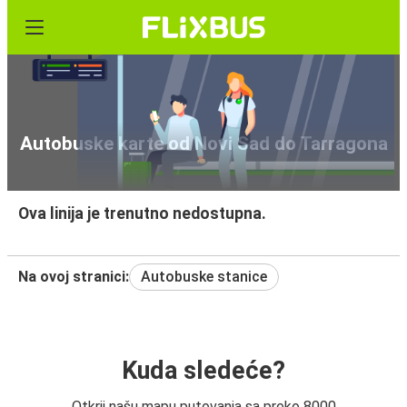
Autobuske karte od Novi Sad do Tarragona
Ova linija je trenutno nedostupna.
Na ovoj stranici:
Autobuske stanice
Kuda sledeće?
Otkrij našu mapu putovanja sa preko 8000