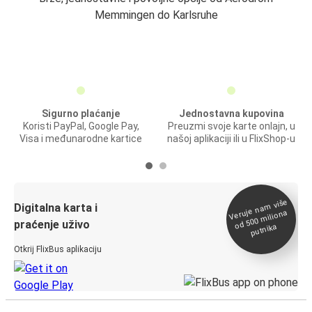
Memmingen do Karlsruhe
Sigurno plaćanje
Jednostavna kupovina
Koristi PayPal, Google Pay,
Preuzmi svoje karte onlajn, u
Visa i međunarodne kartice
našoj aplikaciji ili u FlixShop-u
Veruje na
m više
od 500
Digitalna karta i
miliona
praćenje uživo
putnika
Otkrij FlixBus aplikaciju