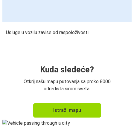
Usluge u vozilu zavise od raspoloživosti
Kuda sledeće?
Otkrij našu mapu putovanja sa preko 8000
odredišta širom sveta.
Istraži mapu