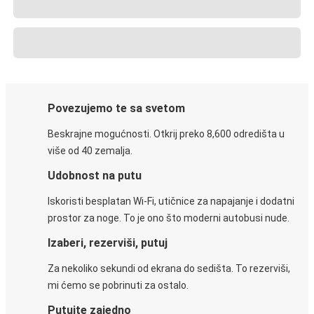
Povezujemo te sa svetom
Beskrajne mogućnosti. Otkrij preko 8,600 odredišta u
više od 40 zemalja.
Udobnost na putu
Iskoristi besplatan Wi-Fi, utičnice za napajanje i dodatni
prostor za noge. To je ono što moderni autobusi nude.
Izaberi, rezerviši, putuj
Za nekoliko sekundi od ekrana do sedišta. To rezerviši,
mi ćemo se pobrinuti za ostalo.
Putujte zajedno