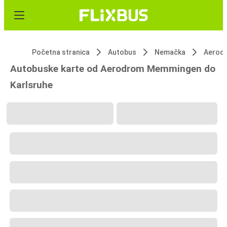
Početna stranica
Autobus
Nemačka
Aerod
Autobuske karte od Aerodrom Memmingen do
Karlsruhe