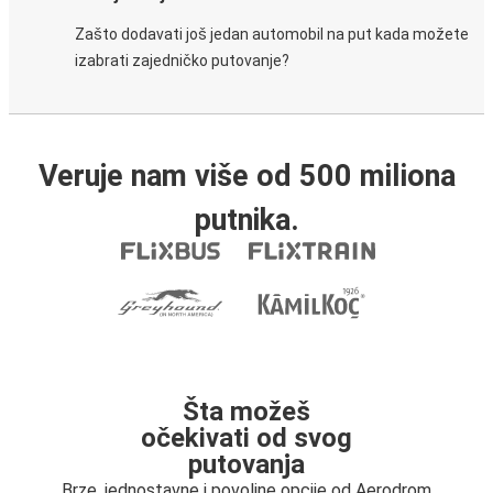
Zašto dodavati još jedan automobil na put kada možete
izabrati zajedničko putovanje?
Veruje nam više od 500 miliona
putnika.
Šta možeš
očekivati od svog
putovanja
Brze, jednostavne i povoljne opcije od Aerodrom