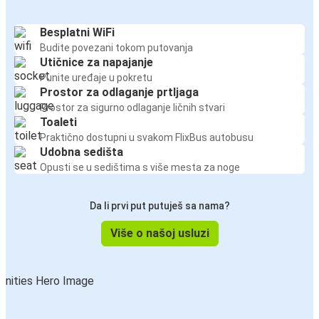
Besplatni WiFi
Budite povezani tokom putovanja
Utičnice za napajanje
Punite uređaje u pokretu
Prostor za odlaganje prtljaga
Prostor za sigurno odlaganje ličnih stvari
Toaleti
Praktično dostupni u svakom FlixBus autobusu
Udobna sedišta
Opusti se u sedištima s više mesta za noge
Da li prvi put putuješ sa nama?
Više o našoj usluzi