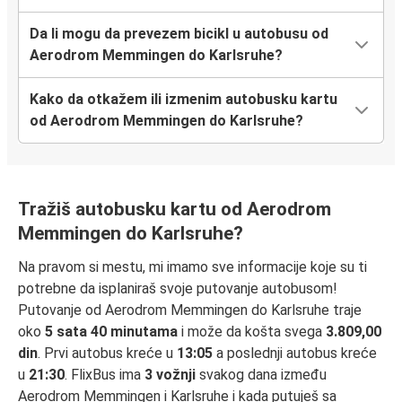
Da li mogu da prevezem bicikl u autobusu od
Aerodrom Memmingen do Karlsruhe?
Kako da otkažem ili izmenim autobusku kartu
od Aerodrom Memmingen do Karlsruhe?
Tražiš autobusku kartu od Aerodrom
Memmingen do Karlsruhe?
Na pravom si mestu, mi imamo sve informacije koje su ti
potrebne da isplaniraš svoje putovanje autobusom!
Putovanje od Aerodrom Memmingen do Karlsruhe traje
oko
5 sata 40 minutama
i može da košta svega
3.809,00
din
. Prvi autobus kreće u
13:05
a poslednji autobus kreće
u
21:30
. FlixBus ima
3 vožnji
svakog dana između
Aerodrom Memmingen i Karlsruhe i kada putuješ sa