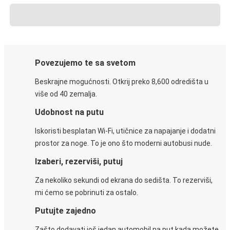
Povezujemo te sa svetom
Beskrajne mogućnosti. Otkrij preko 8,600 odredišta u
više od 40 zemalja.
Udobnost na putu
Iskoristi besplatan Wi-Fi, utičnice za napajanje i dodatni
prostor za noge. To je ono što moderni autobusi nude.
Izaberi, rezerviši, putuj
Za nekoliko sekundi od ekrana do sedišta. To rezerviši,
mi ćemo se pobrinuti za ostalo.
Putujte zajedno
Zašto dodavati još jedan automobil na put kada možete