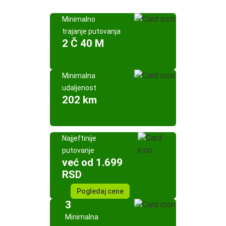
Minimalno
trajanje putovanja
2 Č 40 M
Minimalna
udaljenost
202 km
Najjeftinije
putovanje
već od 1.699
RSD
Pogledaj cene
3
Minimalna