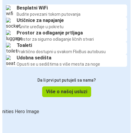
Besplatni WiFi
Budite povezani tokom putovanja
Utičnice za napajanje
Punite uređaje u pokretu
Prostor za odlaganje prtljaga
Prostor za sigurno odlaganje ličnih stvari
Toaleti
Praktično dostupni u svakom FlixBus autobusu
Udobna sedišta
Opusti se u sedištima s više mesta za noge
Da li prvi put putuješ sa nama?
Više o našoj usluzi