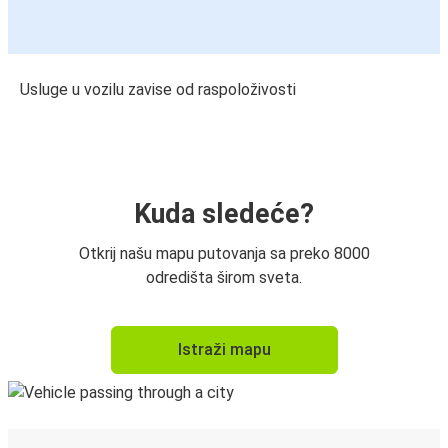
Usluge u vozilu zavise od raspoloživosti
Kuda sledeće?
Otkrij našu mapu putovanja sa preko 8000
odredišta širom sveta.
Istraži mapu