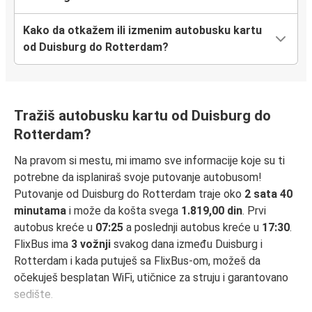
Kako da otkažem ili izmenim autobusku kartu
od Duisburg do Rotterdam?
Tražiš autobusku kartu od Duisburg do
Rotterdam?
Na pravom si mestu, mi imamo sve informacije koje su ti
potrebne da isplaniraš svoje putovanje autobusom!
Putovanje od Duisburg do Rotterdam traje oko
2 sata 40
minutama
i može da košta svega
1.819,00 din
. Prvi
autobus kreće u
07:25
a poslednji autobus kreće u
17:30
.
FlixBus ima
3 vožnji
svakog dana između Duisburg i
Rotterdam i kada putuješ sa FlixBus-om, možeš da
očekuješ besplatan WiFi, utičnice za struju i garantovano
sedište.