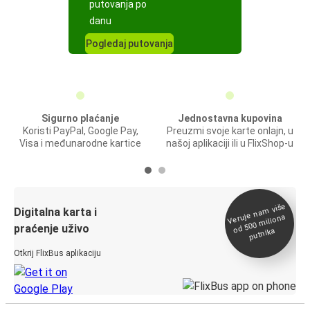
putovanja po
danu
Pogledaj putovanja
Sigurno plaćanje
Jednostavna kupovina
Koristi PayPal, Google Pay,
Preuzmi svoje karte onlajn, u
Visa i međunarodne kartice
našoj aplikaciji ili u FlixShop-u
Veruje na
m više
od 500
Digitalna karta i
miliona
praćenje uživo
putnika
Otkrij FlixBus aplikaciju