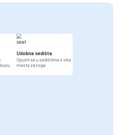
Udobna sedišta
u
Opusti se u sedištima s više
obusu
mesta za noge