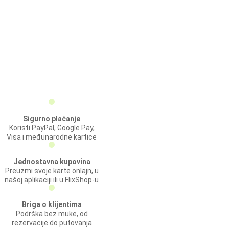
Sigurno plaćanje
Koristi PayPal, Google Pay,
Visa i međunarodne kartice
Jednostavna kupovina
Preuzmi svoje karte onlajn, u
našoj aplikaciji ili u FlixShop-u
Briga o klijentima
Podrška bez muke, od
rezervacije do putovanja