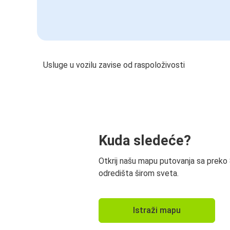
Usluge u vozilu zavise od raspoloživosti
Kuda sledeće?
Otkrij našu mapu putovanja sa preko
odredišta širom sveta.
Istraži mapu