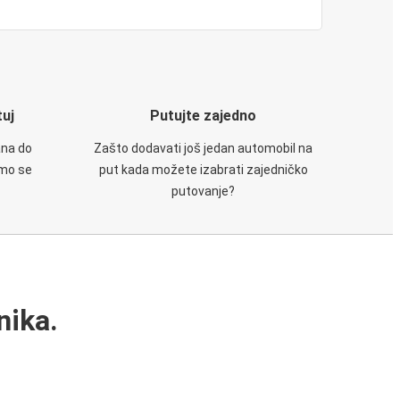
tuj
Putujte zajedno
ana do
Zašto dodavati još jedan automobil na
emo se
put kada možete izabrati zajedničko
putovanje?
nika.