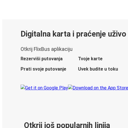
Digitalna karta i praćenje uživo
Otkrij FlixBus aplikaciju
Rezerviši putovanja
Tvoje karte
Prati svoje putovanje
Uvek budite u toku
Otkrij još popularnih linija