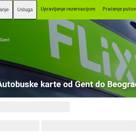
Upravljanje rezervacijom
Praćenje putov
vanje
Usluga
Gent
Autobuske karte od Gent do Beogra