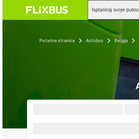
Isplaniraj svoje puto
Početna stranica
Autobus
Belgija