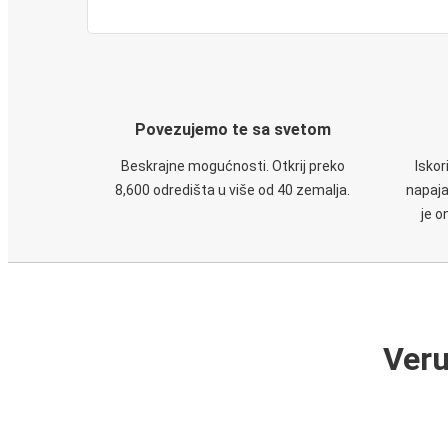
Povezujemo te sa svetom
Beskrajne mogućnosti. Otkrij preko
Iskor
8,600 odredišta u više od 40 zemalja.
napaja
je o
Veru