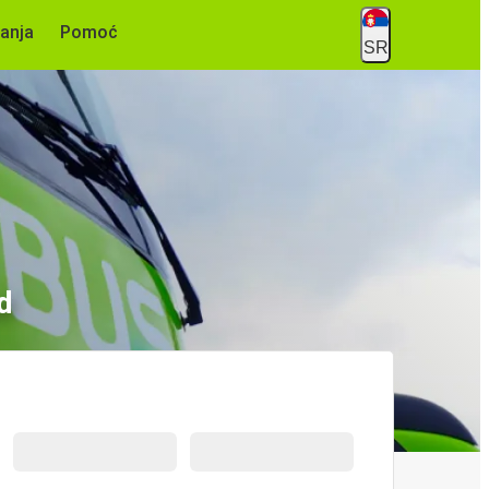
anja
Pomoć
SR
d