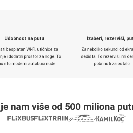
Udobnost na putu
Izaberi, rezerviši, pu
isti besplatan Wi-Fi, utičnice za
Za nekoliko sekundi od ekr
nje i dodatni prostor za noge. To
sedišta. To rezerviši, mi ć
no što moderni autobusi nude.
pobrinuti za ostalo.
je nam više od 500 miliona put