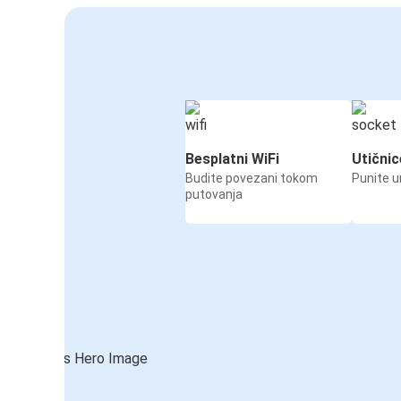
Besplatni WiFi
Utičnic
Budite povezani tokom
Punite u
putovanja