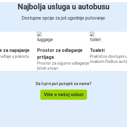
Najbolja usluga u autobusu
Dostupne opcije za još ugodnije putovanje:
e za napajanje
Prostor za odlaganje
Toaleti
ređaje u pokretu
Praktično dostupni 
prtljaga
svakom FlixBus aut
Prostor za sigurno odlaganje
ličnih stvari
Da li prvi put putuješ sa nama?
Više o našoj usluzi