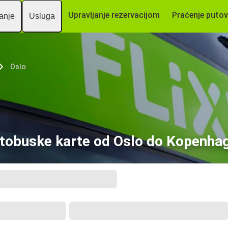
Upravljanje rezervacijom
Praćenje putov
vanje
Usluga
Oslo
tobuske karte od Oslo do Kopenha