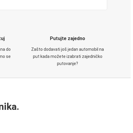
tuj
Putujte zajedno
ana do
Zašto dodavati još jedan automobil na
emo se
put kada možete izabrati zajedničko
putovanje?
nika.