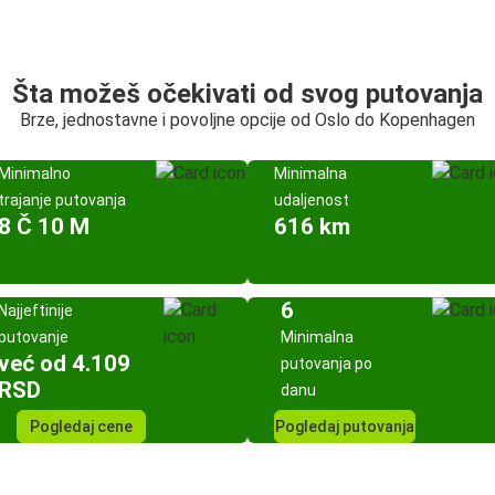
Šta možeš očekivati od svog putovanja
Brze, jednostavne i povoljne opcije od Oslo do Kopenhagen
Minimalno
Minimalna
trajanje putovanja
udaljenost
8 Č 10 M
616 km
6
Najjeftinije
putovanje
Minimalna
već od 4.109
putovanja po
RSD
danu
Pogledaj cene
Pogledaj putovanja