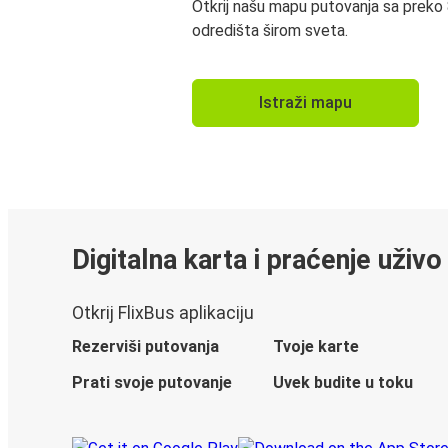
Otkrij našu mapu putovanja sa preko
odredišta širom sveta.
Istraži mapu
Digitalna karta i praćenje uživo
Otkrij FlixBus aplikaciju
Rezerviši putovanja
Tvoje karte
Prati svoje putovanje
Uvek budite u toku