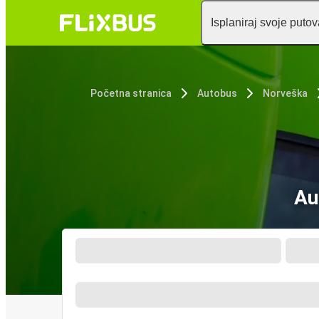
Isplaniraj svoje puto
Početna stranica
Autobus
Norveška
Au