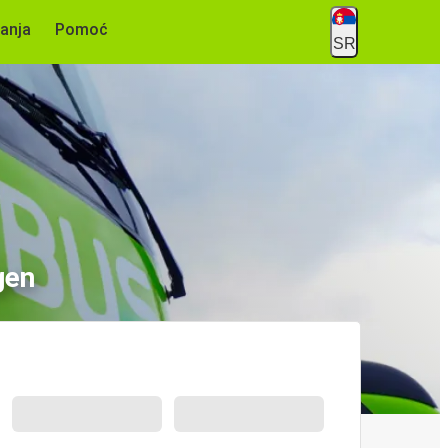
anja
Pomoć
SR
gen