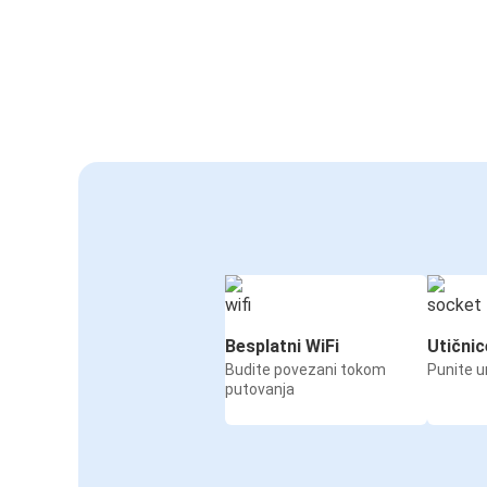
Besplatni WiFi
Utičnic
Budite povezani tokom
Punite u
putovanja