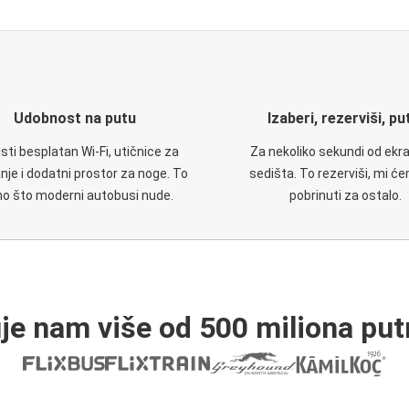
Udobnost na putu
Izaberi, rezerviši, pu
isti besplatan Wi-Fi, utičnice za
Za nekoliko sekundi od ekr
nje i dodatni prostor za noge. To
sedišta. To rezerviši, mi ć
no što moderni autobusi nude.
pobrinuti za ostalo.
je nam više od 500 miliona put