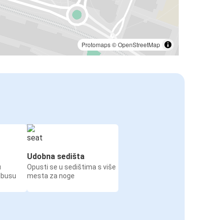
Protomaps
©
OpenStreetMap
Udobna sedišta
u
Opusti se u sedištima s više
obusu
mesta za noge