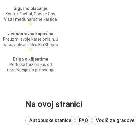
Sigurno plaćanje
Koristi PayPal, Google Pay,
Visa i međunarodne kartice
Jednostavna kupovina
Preuzmi svoje karte onlajn, u
našoj aplikaciji ili u FlixShop-u
Briga o klijentima
Podrška bez muke, od
rezervacije do putovanja
Na ovoj stranici
Autobuske stanice
FAQ
Vodič za gradove