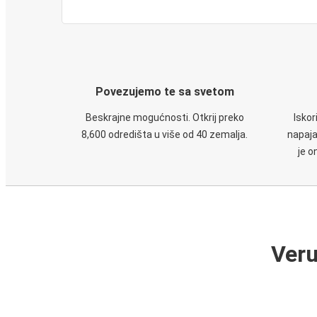
Povezujemo te sa svetom
Beskrajne mogućnosti. Otkrij preko
Iskor
8,600 odredišta u više od 40 zemalja.
napaja
je o
Veru