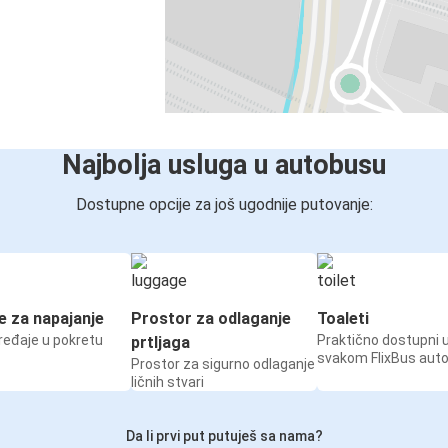
Najbolja usluga u autobusu
Dostupne opcije za još ugodnije putovanje:
e za napajanje
Prostor za odlaganje
Toaleti
ređaje u pokretu
Praktično dostupni 
prtljaga
svakom FlixBus aut
Prostor za sigurno odlaganje
ličnih stvari
Da li prvi put putuješ sa nama?