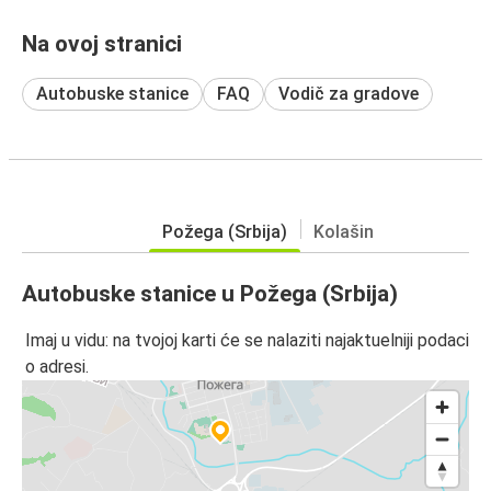
Na ovoj stranici
Autobuske stanice
FAQ
Vodič za gradove
Požega (Srbija)
Kolašin
Autobuske stanice u Požega (Srbija)
Imaj u vidu: na tvojoj karti će se nalaziti najaktuelniji podaci
o adresi.