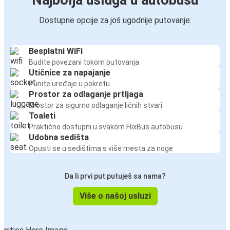
Najbolja usluga u autobusu
Dostupne opcije za još ugodnije putovanje:
Besplatni WiFi
Budite povezani tokom putovanja
Utičnice za napajanje
Punite uređaje u pokretu
Prostor za odlaganje prtljaga
Prostor za sigurno odlaganje ličnih stvari
Toaleti
Praktično dostupni u svakom FlixBus autobusu
Udobna sedišta
Opusti se u sedištima s više mesta za noge
Da li prvi put putuješ sa nama?
Više o našoj usluzi