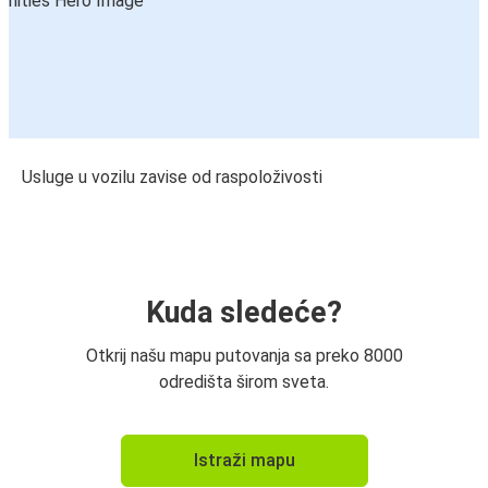
Usluge u vozilu zavise od raspoloživosti
Kuda sledeće?
Otkrij našu mapu putovanja sa preko 8000
odredišta širom sveta.
Istraži mapu