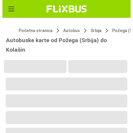
Početna stranica
Autobus
Srbija
Požega (Sr
Autobuske karte od Požega (Srbija) do
Kolašin