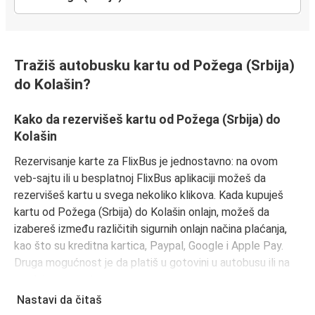
Tražiš autobusku kartu od Požega (Srbija)
do Kolašin?
Kako da rezervišeš kartu od Požega (Srbija) do
Kolašin
Rezervisanje karte za FlixBus je jednostavno: na ovom
veb-sajtu ili u besplatnoj FlixBus aplikaciji možeš da
rezervišeš kartu u svega nekoliko klikova. Kada kupuješ
kartu od Požega (Srbija) do Kolašin onlajn, možeš da
izabereš između različitih sigurnih onlajn načina plaćanja,
kao što su kreditna kartica, Paypal, Google i Apple Pay.
Druga mogućnost je da platiš u gotovini u autobusu ili na
prodajnom mestu.
Nastavi da čitaš