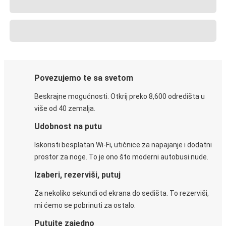
Povezujemo te sa svetom
Beskrajne mogućnosti. Otkrij preko 8,600 odredišta u
više od 40 zemalja.
Udobnost na putu
Iskoristi besplatan Wi-Fi, utičnice za napajanje i dodatni
prostor za noge. To je ono što moderni autobusi nude.
Izaberi, rezerviši, putuj
Za nekoliko sekundi od ekrana do sedišta. To rezerviši,
mi ćemo se pobrinuti za ostalo.
Putujte zajedno