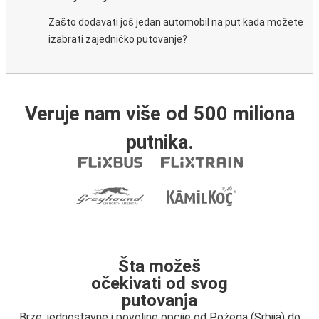
Zašto dodavati još jedan automobil na put kada možete
izabrati zajedničko putovanje?
Veruje nam više od 500 miliona
putnika.
Šta možeš
očekivati od svog
putovanja
Brze, jednostavne i povoljne opcije od Požega (Srbija) do