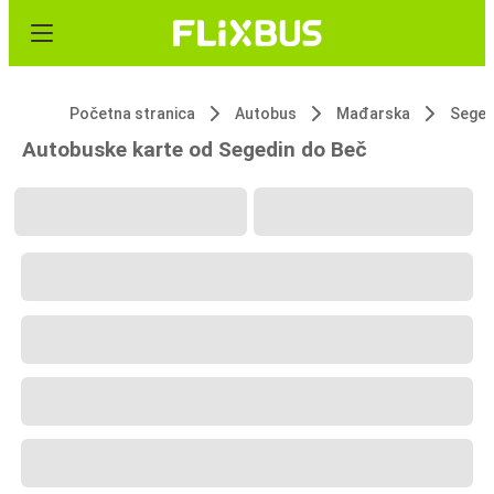
Početna stranica
Autobus
Mađarska
Seged
Autobuske karte od Segedin do Beč