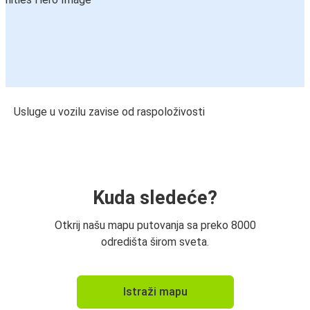
Usluge u vozilu zavise od raspoloživosti
Kuda sledeće?
Otkrij našu mapu putovanja sa preko 8000
odredišta širom sveta.
Istraži mapu