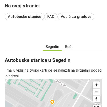
Na ovoj stranici
Autobuske stanice
FAQ
Vodič za gradove
Segedin
Beč
Autobuske stanice u Segedin
Imaj u vidu: na tvojoj karti će se nalaziti najaktuelniji podaci
o adresi.