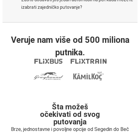
izabrati zajedničko putovanje?
Veruje nam više od 500 miliona
putnika.
Šta možeš
očekivati od svog
putovanja
Brze, jednostavne i povoljne opcije od Segedin do Beč