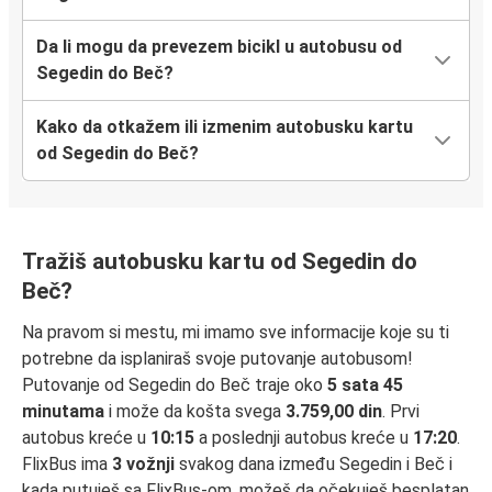
Da li mogu da prevezem bicikl u autobusu od
Segedin do Beč?
Kako da otkažem ili izmenim autobusku kartu
od Segedin do Beč?
Tražiš autobusku kartu od Segedin do
Beč?
Na pravom si mestu, mi imamo sve informacije koje su ti
potrebne da isplaniraš svoje putovanje autobusom!
Putovanje od Segedin do Beč traje oko
5 sata 45
minutama
i može da košta svega
3.759,00 din
. Prvi
autobus kreće u
10:15
a poslednji autobus kreće u
17:20
.
FlixBus ima
3 vožnji
svakog dana između Segedin i Beč i
kada putuješ sa FlixBus-om, možeš da očekuješ besplatan