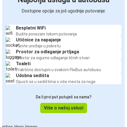
Dostupne opcije za još ugodnije putovanje:
Besplatni WiFi
Budite povezani tokom putovanja
Utičnice za napajanje
Punite uređaje u pokretu
Prostor za odlaganje prtljaga
Prostor za sigurno odlaganje ličnih stvari
Toaleti
Praktično dostupni u svakom FlixBus autobusu
Udobna sedišta
Opusti se u sedištima s više mesta za noge
Da li prvi put putuješ sa nama?
Više o našoj usluzi