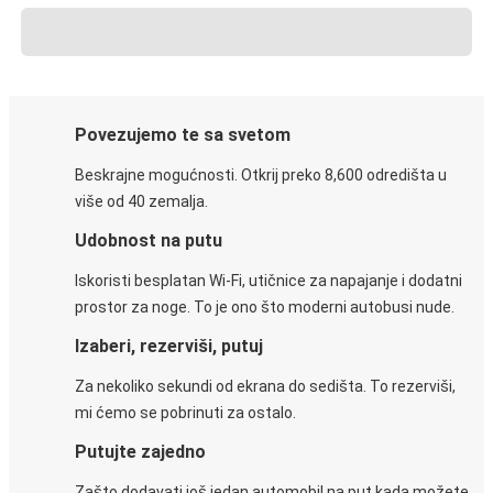
Povezujemo te sa svetom
Beskrajne mogućnosti. Otkrij preko 8,600 odredišta u
više od 40 zemalja.
Udobnost na putu
Iskoristi besplatan Wi-Fi, utičnice za napajanje i dodatni
prostor za noge. To je ono što moderni autobusi nude.
Izaberi, rezerviši, putuj
Za nekoliko sekundi od ekrana do sedišta. To rezerviši,
mi ćemo se pobrinuti za ostalo.
Putujte zajedno
Zašto dodavati još jedan automobil na put kada možete