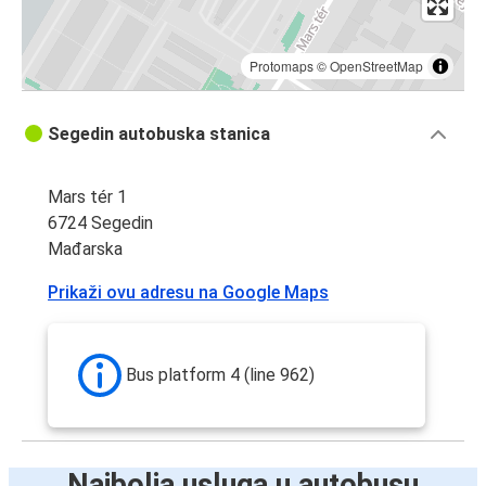
Protomaps
©
OpenStreetMap
Segedin autobuska stanica
Mars tér 1
6724 Segedin
Mađarska
Prikaži ovu adresu na Google Maps
Bus platform 4 (line 962)
Najbolja usluga u autobusu