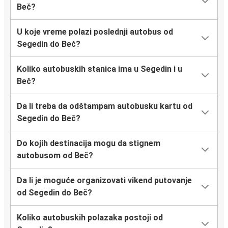
Beč?
U koje vreme polazi poslednji autobus od
Segedin do Beč?
Koliko autobuskih stanica ima u Segedin i u
Beč?
Da li treba da odštampam autobusku kartu od
Segedin do Beč?
Do kojih destinacija mogu da stignem
autobusom od Beč?
Da li je moguće organizovati vikend putovanje
od Segedin do Beč?
Koliko autobuskih polazaka postoji od