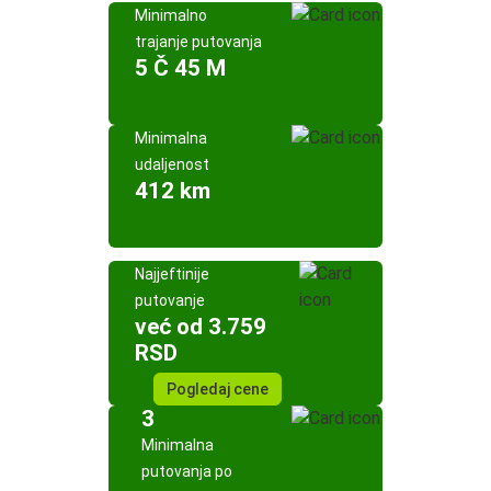
Minimalno
trajanje putovanja
5 Č 45 M
Minimalna
udaljenost
412 km
Najjeftinije
putovanje
već od 3.759
RSD
Pogledaj cene
3
Minimalna
putovanja po