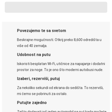
Povezujemo te sa svetom
Beskrajne mogućnosti. Otkrij preko 8,600 odredišta u
više od 40 zemalja.
Udobnost na putu
Iskoristi besplatan Wi-Fi, utičnice za napajanje i dodatni
prostor za noge. To je ono što moderni autobusi nude.
Izaberi, rezerviši, putuj
Za nekoliko sekundi od ekrana do sedišta. To rezerviši,
mi ćemo se pobrinuti za ostalo.
Putujte zajedno
Zašto dodavati još jedan automobil na put kada možete