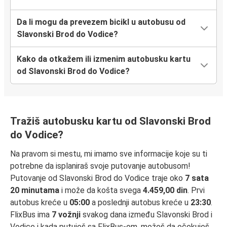
Da li mogu da prevezem bicikl u autobusu od
Slavonski Brod do Vodice?
Kako da otkažem ili izmenim autobusku kartu
od Slavonski Brod do Vodice?
Tražiš autobusku kartu od Slavonski Brod
do Vodice?
Na pravom si mestu, mi imamo sve informacije koje su ti
potrebne da isplaniraš svoje putovanje autobusom!
Putovanje od Slavonski Brod do Vodice traje oko
7 sata
20 minutama
i može da košta svega
4.459,00 din
. Prvi
autobus kreće u
05:00
a poslednji autobus kreće u
23:30
.
FlixBus ima
7 vožnji
svakog dana između Slavonski Brod i
Vodice i kada putuješ sa FlixBus-om, možeš da očekuješ