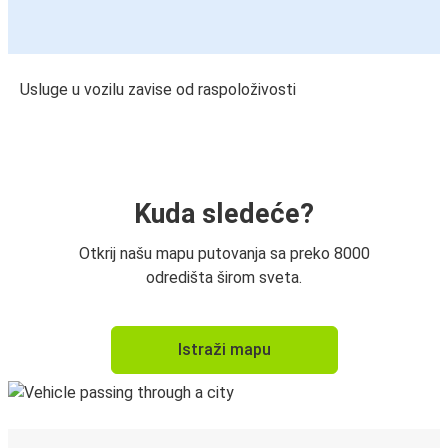
Usluge u vozilu zavise od raspoloživosti
Kuda sledeće?
Otkrij našu mapu putovanja sa preko 8000
odredišta širom sveta.
Istraži mapu