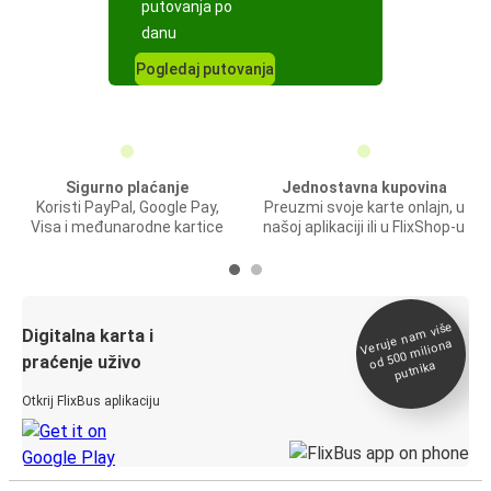
putovanja po
danu
Pogledaj putovanja
Sigurno plaćanje
Jednostavna kupovina
Koristi PayPal, Google Pay,
Preuzmi svoje karte onlajn, u
Visa i međunarodne kartice
našoj aplikaciji ili u FlixShop-u
Veruje na
m više
od 500
Digitalna karta i
miliona
praćenje uživo
putnika
Otkrij FlixBus aplikaciju