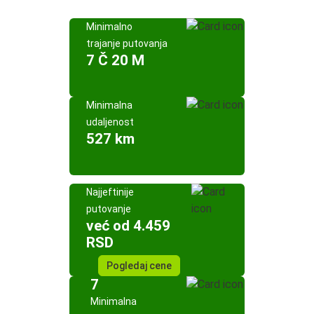
Minimalno
trajanje putovanja
7 Č 20 M
Minimalna
udaljenost
527 km
Najjeftinije
putovanje
već od 4.459
RSD
Pogledaj cene
7
Minimalna