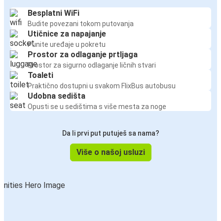
Besplatni WiFi
Budite povezani tokom putovanja
Utičnice za napajanje
Punite uređaje u pokretu
Prostor za odlaganje prtljaga
Prostor za sigurno odlaganje ličnih stvari
Toaleti
Praktično dostupni u svakom FlixBus autobusu
Udobna sedišta
Opusti se u sedištima s više mesta za noge
Da li prvi put putuješ sa nama?
Više o našoj usluzi