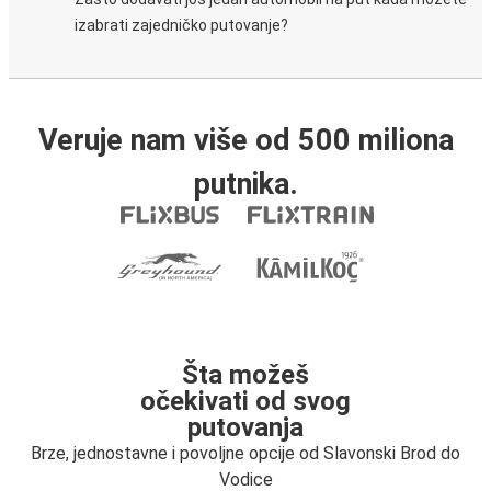
izabrati zajedničko putovanje?
Veruje nam više od 500 miliona
putnika.
Šta možeš
očekivati od svog
putovanja
Brze, jednostavne i povoljne opcije od Slavonski Brod do
Vodice