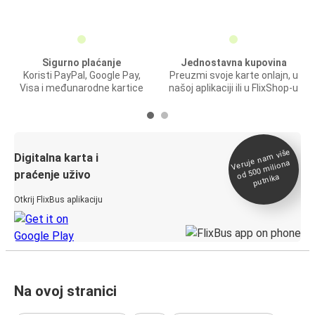
Sigurno plaćanje
Jednostavna kupovina
Koristi PayPal, Google Pay,
Preuzmi svoje karte onlajn, u
Visa i međunarodne kartice
našoj aplikaciji ili u FlixShop-u
Veruje na
m više
od 500
Digitalna karta i
miliona
praćenje uživo
putnika
Otkrij FlixBus aplikaciju
Na ovoj stranici