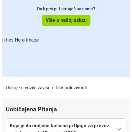
Da li prvi put putuješ sa nama?
Više o našoj usluzi
Usluge u vozilu zavise od raspoloživosti
Uobičajena Pitanja
Koja je dozvoljena količina prtljaga za prevoz