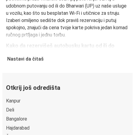
udobnom putovanju od ili do Bharwari (UP) uz naše usluge
u vozilu, kao što su besplatan Wi-Fi i utičnice za struju.
Izaberi omiljeno sedište dok praviš rezervaciju i putuj
spokojno, znajući da cena tvoje karte pokriva jedan komad
ručnog prtljaga i jednu torbu.
Kako da rezervišeš autobusku kartu od ili do
Bharwari (UP)
Nastavi da čitaš
Rezervisanje karte za FlixBus je lako: na ovom veb-sajtu ili
u besplatnoj FlixBus aplikaciji možeš da rezervišeš kartu u
svega nekoliko klikova. Kada kupuješ kartu od ili do
Bharwari (UP) onlajn, možeš da izabereš između različitih
Otkrij još odredišta
sigurnih onlajn načina plaćanja, kao što su kreditna kartica,
Paypal, Google i Apple Pay. Druga mogućnost je da platiš
Kanpur
u gotovini u autobusu ili na prodajnom mestu.
Deli
Bangalore
Hajdarabad