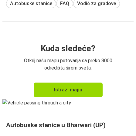
Autobuske stanice
FAQ
Vodič za gradove
Kuda sledeće?
Otkrij našu mapu putovanja sa preko 8000
odredišta širom sveta.
Istraži mapu
Autobuske stanice u Bharwari (UP)