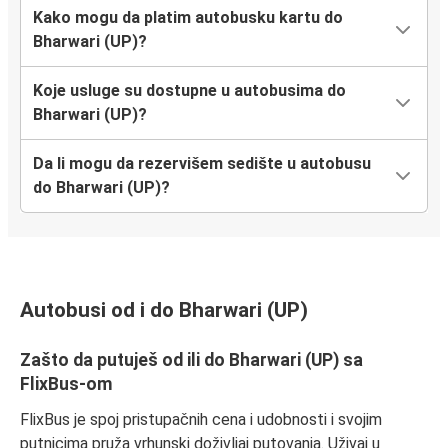
Kako mogu da platim autobusku kartu do
Bharwari (UP)?
Koje usluge su dostupne u autobusima do
Bharwari (UP)?
Da li mogu da rezervišem sedište u autobusu
do Bharwari (UP)?
Autobusi od i do Bharwari (UP)
Zašto da putuješ od ili do Bharwari (UP) sa
FlixBus-om
FlixBus je spoj pristupačnih cena i udobnosti i svojim
putnicima pruža vrhunski doživljaj putovanja. Uživaj u