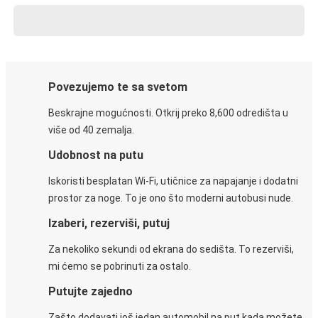
Povezujemo te sa svetom
Beskrajne mogućnosti. Otkrij preko 8,600 odredišta u
više od 40 zemalja.
Udobnost na putu
Iskoristi besplatan Wi-Fi, utičnice za napajanje i dodatni
prostor za noge. To je ono što moderni autobusi nude.
Izaberi, rezerviši, putuj
Za nekoliko sekundi od ekrana do sedišta. To rezerviši,
mi ćemo se pobrinuti za ostalo.
Putujte zajedno
Zašto dodavati još jedan automobil na put kada možete