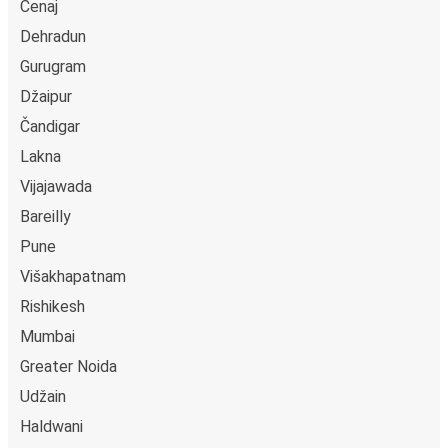
Čenaj
Dehradun
Gurugram
Džaipur
Čandigar
Lakna
Vijajawada
Bareilly
Pune
Višakhapatnam
Rishikesh
Mumbai
Greater Noida
Udžain
Haldwani