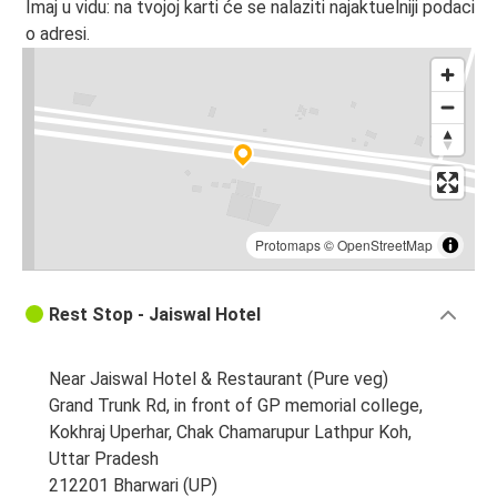
Imaj u vidu: na tvojoj karti će se nalaziti najaktuelniji podaci
o adresi.
Protomaps
©
OpenStreetMap
Rest Stop - Jaiswal Hotel
Near Jaiswal Hotel & Restaurant (Pure veg)
Grand Trunk Rd, in front of GP memorial college,
Kokhraj Uperhar, Chak Chamarupur Lathpur Koh,
Uttar Pradesh
212201 Bharwari (UP)