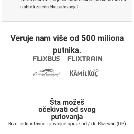
izabrati zajedničko putovanje?
Veruje nam više od 500 miliona
putnika.
Šta možeš
očekivati od svog
putovanja
Brze, jednostavne i povoljne opcije od / do Bharwari (UP)