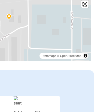
Protomaps
©
OpenStreetMap