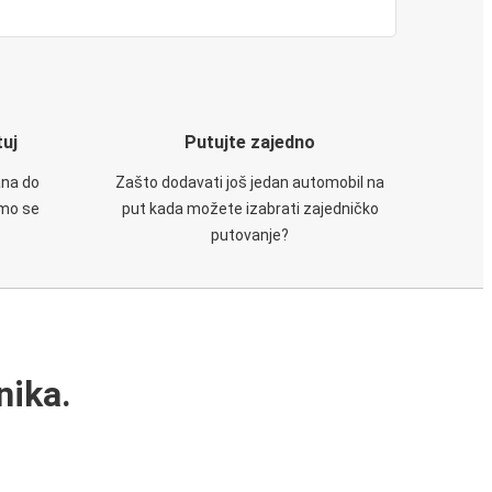
tuj
Putujte zajedno
ana do
Zašto dodavati još jedan automobil na
emo se
put kada možete izabrati zajedničko
putovanje?
nika.