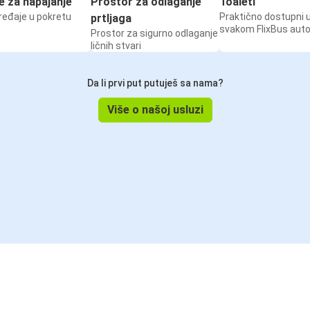
e za napajanje
Prostor za odlaganje
Toaleti
ređaje u pokretu
Praktično dostupni 
prtljaga
svakom FlixBus aut
Prostor za sigurno odlaganje
ličnih stvari
Da li prvi put putuješ sa nama?
Više o našoj usluzi