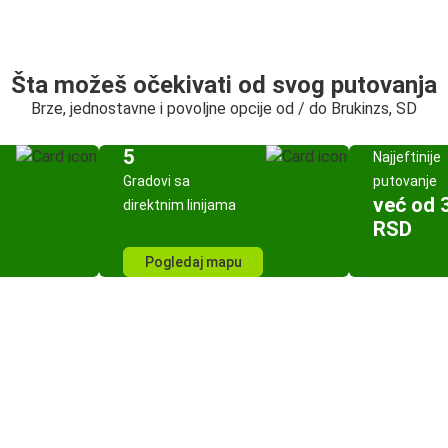
Šta možeš očekivati od svog putovanja
Brze, jednostavne i povoljne opcije od / do Brukinzs, SD
5
Najjeftinije
Gradovi sa
putovanje
već od 
direktnim linijama
RSD
Pogledaj mapu