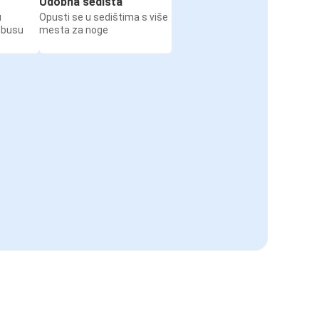
Udobna sedišta
u
Opusti se u sedištima s više
obusu
mesta za noge