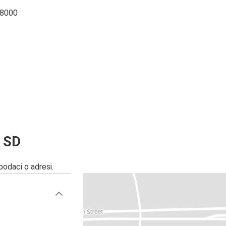
 8000
, SD
 podaci o adresi.