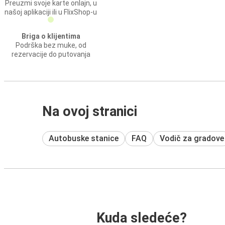
Preuzmi svoje karte onlajn, u
našoj aplikaciji ili u FlixShop-u
Briga o klijentima
Podrška bez muke, od
rezervacije do putovanja
Na ovoj stranici
Autobuske stanice
FAQ
Vodič za gradove
Kuda sledeće?