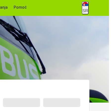
anja
Pomoć
SR