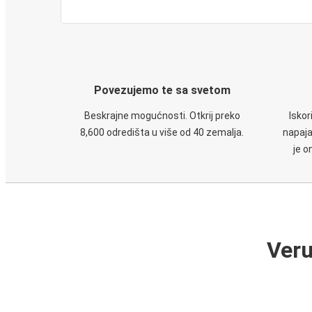
Povezujemo te sa svetom
Beskrajne mogućnosti. Otkrij preko
Iskor
8,600 odredišta u više od 40 zemalja.
napaja
je o
Veru