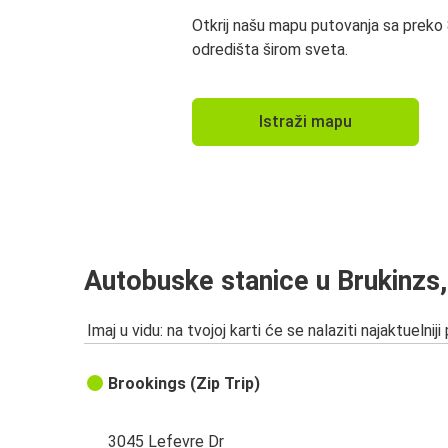
Otkrij našu mapu putovanja sa preko
odredišta širom sveta.
Istraži mapu
Autobuske stanice u Brukinzs
Imaj u vidu: na tvojoj karti će se nalaziti najaktuelniji
Brookings (Zip Trip)
3045 Lefevre Dr