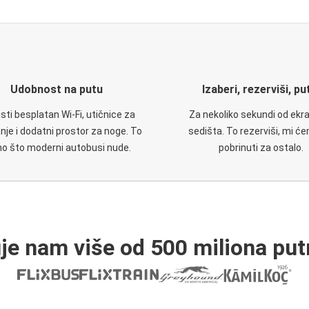
Udobnost na putu
Izaberi, rezerviši, pu
isti besplatan Wi-Fi, utičnice za
Za nekoliko sekundi od ekr
nje i dodatni prostor za noge. To
sedišta. To rezerviši, mi ć
no što moderni autobusi nude.
pobrinuti za ostalo.
je nam više od 500 miliona put