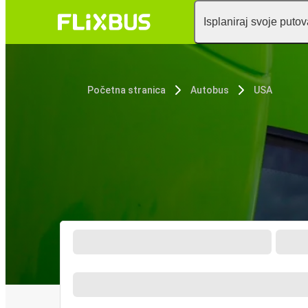
Isplaniraj svoje puto
Početna stranica
Autobus
USA