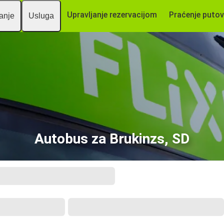
Upravljanje rezervacijom
Praćenje putov
vanje
Usluga
Autobus za Brukinzs, SD