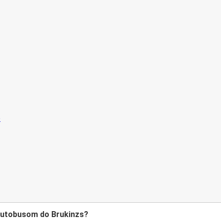
z autobusom do Brukinzs?