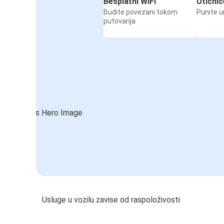
Besplatni WiFi
Utičnic
Budite povezani tokom
Punite u
putovanja
Usluge u vozilu zavise od raspoloživosti