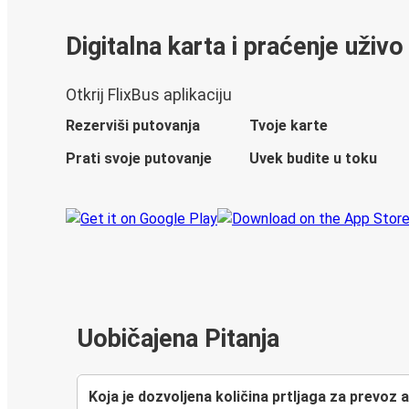
Digitalna karta i praćenje uživo
Otkrij FlixBus aplikaciju
Rezerviši putovanja
Tvoje karte
Prati svoje putovanje
Uvek budite u toku
Uobičajena Pitanja
Koja je dozvoljena količina prtljaga za prevo