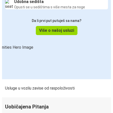
Udobna sedišta
Opusti se u sedištima s više mesta za noge
Da li prvi put putuješ sa nama?
Više o našoj usluzi
Usluge u vozilu zavise od raspoloživosti
Uobičajena Pitanja