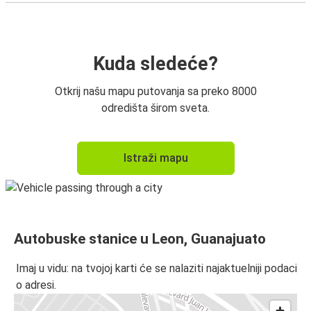
Kuda sledeće?
Otkrij našu mapu putovanja sa preko 8000
odredišta širom sveta.
Istraži mapu
Autobuske stanice u Leon, Guanajuato
Imaj u vidu: na tvojoj karti će se nalaziti najaktuelniji podaci
o adresi.