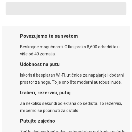
Povezujemo te sa svetom
Beskrajne mogućnosti. Otkrij preko 8,600 odredišta u
više od 40 zemalja.
Udobnost na putu
Iskoristi besplatan Wi-Fi, utičnice za napajanje i dodatni
prostor za noge. To je ono što moderni autobusi nude.
Izaberi, rezerviši, putuj
Za nekoliko sekundi od ekrana do sedišta. To rezerviši,
mi ćemo se pobrinuti za ostalo.
Putujte zajedno
Zašto dodavati još jedan automobil na put kada možete