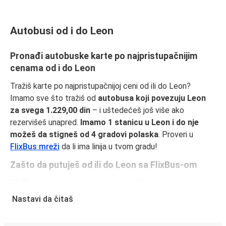
Autobusi od i do Leon
Pronađi autobuske karte po najpristupačnijim
cenama od i do Leon
Tražiš karte po najpristupačnijoj ceni od ili do Leon?
Imamo sve što tražiš od
autobusa koji povezuju Leon
za svega 1.229,00 din
– i uštedećeš još više ako
rezervišeš unapred.
Imamo 1 stanicu u Leon i do nje
možeš da stigneš od 4 gradovi polaska
. Proveri u
FlixBus mreži
da li ima linija u tvom gradu!
Zašto da putuješ od ili do Leon sa FlixBus-om
FlixBus je spoj pristupačnih cena i udobnosti i svojim
putnicima pruža vrhunski doživljaj putovanja. Uživaj u
Nastavi da čitaš
udobnom putovanju od ili do Leon uz naše usluge u vozilu,
kao što su besplatan Wi-Fi i utičnice za struju. Izaberi