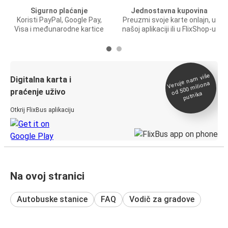
Sigurno plaćanje
Jednostavna kupovina
Koristi PayPal, Google Pay,
Preuzmi svoje karte onlajn, u
Visa i međunarodne kartice
našoj aplikaciji ili u FlixShop-u
Veruje na
m više
od 500
Digitalna karta i
miliona
praćenje uživo
putnika
Otkrij FlixBus aplikaciju
Na ovoj stranici
Autobuske stanice
FAQ
Vodič za gradove