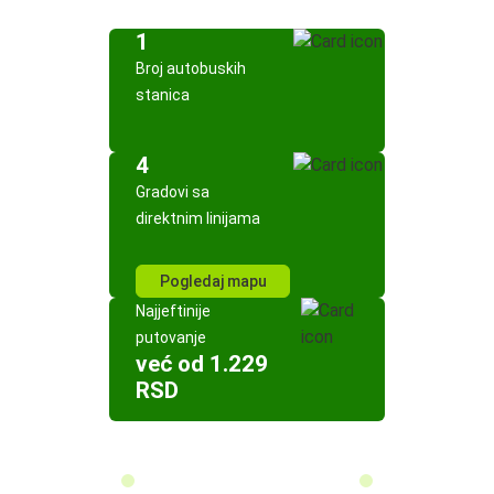
1
Broj autobuskih
stanica
4
Gradovi sa
direktnim linijama
Pogledaj mapu
Najjeftinije
putovanje
već od 1.229
RSD