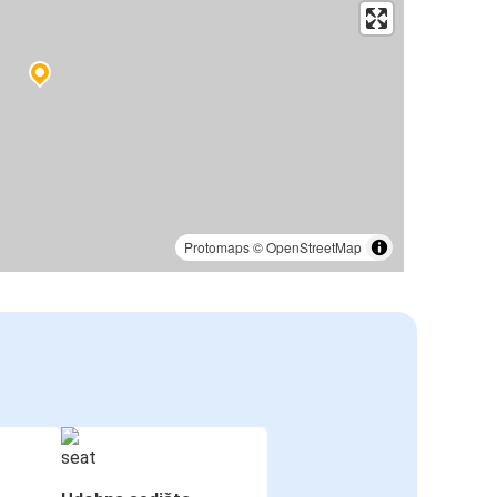
Protomaps
©
OpenStreetMap