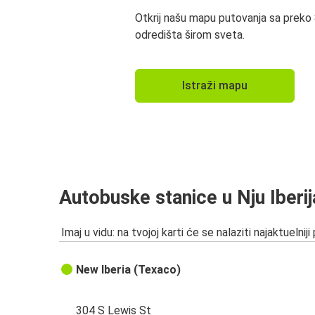
Otkrij našu mapu putovanja sa preko
odredišta širom sveta.
Istraži mapu
Autobuske stanice u Nju Iberij
Imaj u vidu: na tvojoj karti će se nalaziti najaktuelniji
New Iberia (Texaco)
304 S Lewis St