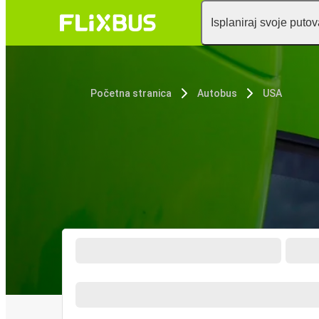
Isplaniraj svoje puto
Početna stranica
Autobus
USA