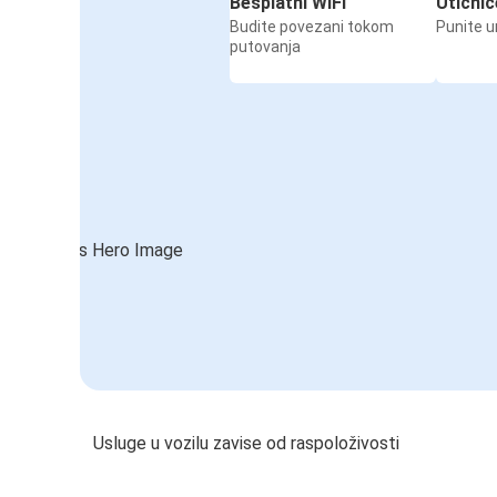
Besplatni WiFi
Utičnic
Budite povezani tokom
Punite u
putovanja
Usluge u vozilu zavise od raspoloživosti