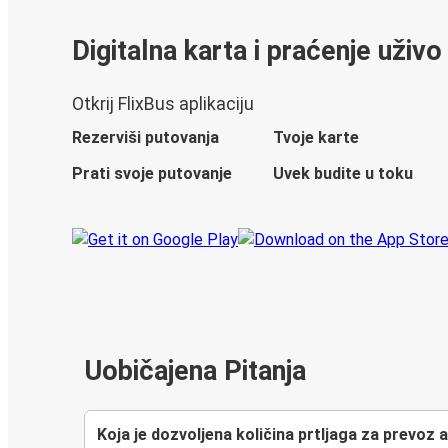
Digitalna karta i praćenje uživo
Otkrij FlixBus aplikaciju
Rezerviši putovanja
Tvoje karte
Prati svoje putovanje
Uvek budite u toku
Uobičajena Pitanja
Koja je dozvoljena količina prtljaga za prevoz