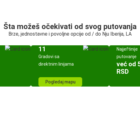
Šta možeš očekivati od svog putovanja
Brze, jednostavne i povoljne opcije od / do Nju Iberija, LA
11
Najjeftinije
Gradovi sa
putovanje
već od 
direktnim linijama
RSD
Pogledaj mapu