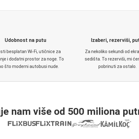
Udobnost na putu
Izaberi, rezerviši, pu
isti besplatan Wi-Fi, utičnice za
Za nekoliko sekundi od ekr
nje i dodatni prostor za noge. To
sedišta. To rezerviši, mi ć
no što moderni autobusi nude.
pobrinuti za ostalo.
je nam više od 500 miliona put