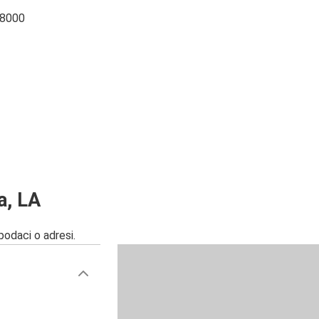
 8000
a, LA
 podaci o adresi.