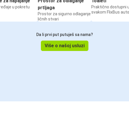
e za napajanje
Prostor za odlaganje
Toaleti
ređaje u pokretu
Praktično dostupni 
prtljaga
svakom FlixBus aut
Prostor za sigurno odlaganje
ličnih stvari
Da li prvi put putuješ sa nama?
Više o našoj usluzi