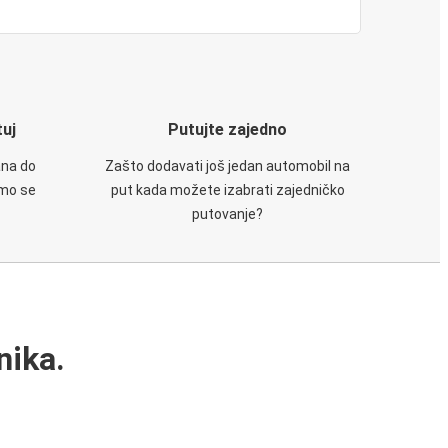
tuj
Putujte zajedno
ana do
Zašto dodavati još jedan automobil na
emo se
put kada možete izabrati zajedničko
putovanje?
nika.