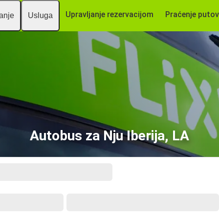
Upravljanje rezervacijom
Praćenje putov
vanje
Usluga
Autobus za Nju Iberija, LA