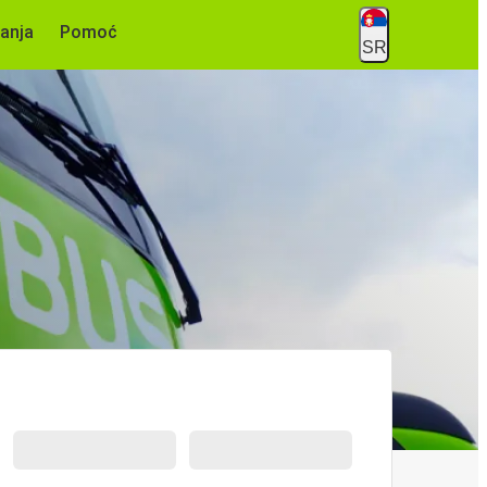
anja
Pomoć
SR