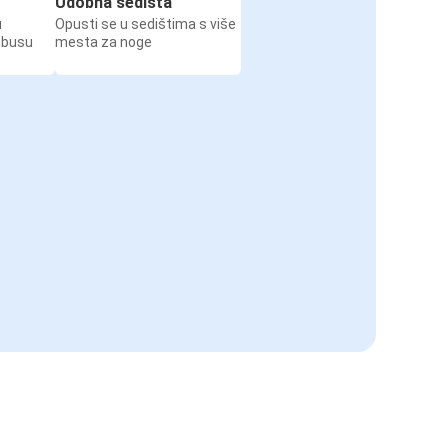
Udobna sedišta
u
Opusti se u sedištima s više
obusu
mesta za noge