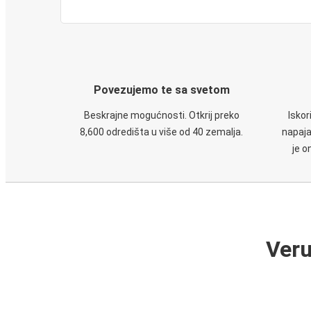
Povezujemo te sa svetom
Beskrajne mogućnosti. Otkrij preko
Iskor
8,600 odredišta u više od 40 zemalja.
napaja
je o
Veru