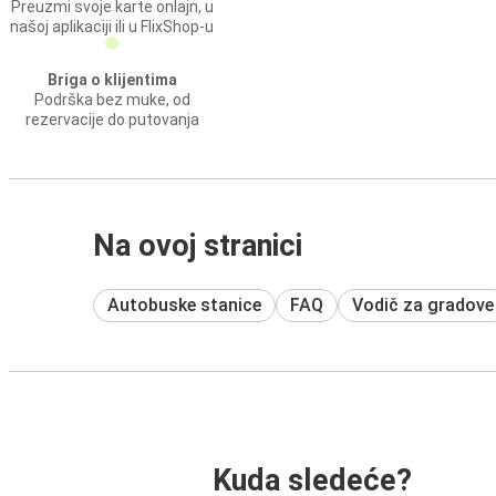
Preuzmi svoje karte onlajn, u
našoj aplikaciji ili u FlixShop-u
Briga o klijentima
Podrška bez muke, od
rezervacije do putovanja
Na ovoj stranici
Autobuske stanice
FAQ
Vodič za gradove
Kuda sledeće?