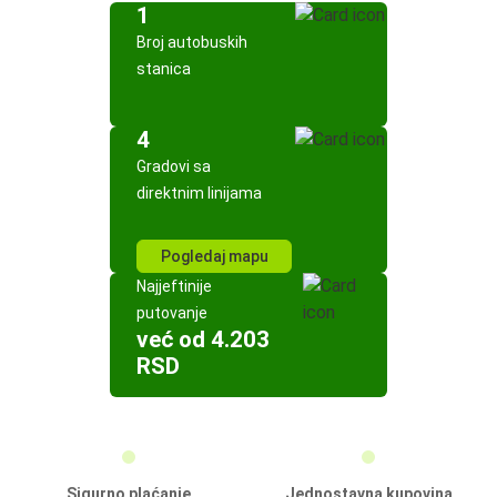
1
Broj autobuskih
stanica
4
Gradovi sa
direktnim linijama
Pogledaj mapu
Najjeftinije
putovanje
već od 4.203
RSD
Sigurno plaćanje
Jednostavna kupovina