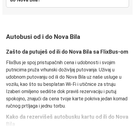
Autobusi od i do Nova Bila
Zašto da putuješ od ili do Nova Bila sa FlixBus-om
FlixBus je spoj pristupačnih cena i udobnosti i svojim
putnicima pruža vrhunski doživljaj putovanja. Uživaj u
udobnom putovanju od ili do Nova Bila uz naše usluge u
vozilu, kao što su besplatan Wi-Fi i utičnice za struju.
Izaberi omiljeno sedište dok praviš rezervaciju i putuj
spokojno, znajući da cena tvoje karte pokriva jedan komad
ručnog prtljaga i jednu torbu.
Kako da rezervišeš autobusku kartu od ili do Nova
Bila
Rezervisanje karte za FlixBus je lako: na ovom veb-sajtu ili