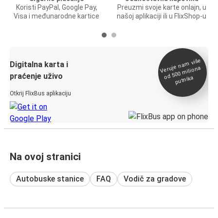
Koristi PayPal, Google Pay,
Preuzmi svoje karte onlajn, u
Visa i međunarodne kartice
našoj aplikaciji ili u FlixShop-u
Veruje na
m više
od 500
Digitalna karta i
miliona
praćenje uživo
putnika
Otkrij FlixBus aplikaciju
Na ovoj stranici
Autobuske stanice
FAQ
Vodič za gradove