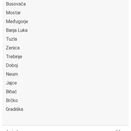
Busovača
Mostar
Međugorje
Banja Luka
Tuzla
Zenica
Trebinje
Doboj
Neum
Jajce
Bihać
Brčko
Gradiška