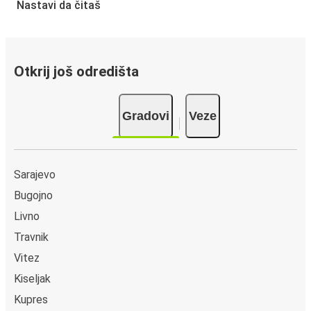
Nastavi da čitaš
u besplatnoj FlixBus aplikaciji možeš da rezervišeš kartu u
svega nekoliko klikova. Kada kupuješ kartu od ili do Nova
Bila onlajn, možeš da izabereš između različitih sigurnih
onlajn načina plaćanja, kao što su kreditna kartica, Paypal,
Otkrij još odredišta
Google i Apple Pay. Druga mogućnost je da platiš u
gotovini u autobusu ili na prodajnom mestu.
Gradovi
Veze
Sarajevo
Bugojno
Livno
Travnik
Vitez
Kiseljak
Kupres