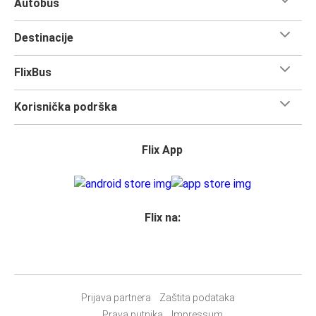
Autobus
Destinacije
FlixBus
Korisnička podrška
Flix App
Flix na:
Prijava partnera
Zaštita podataka
Prava putnika
Impressum