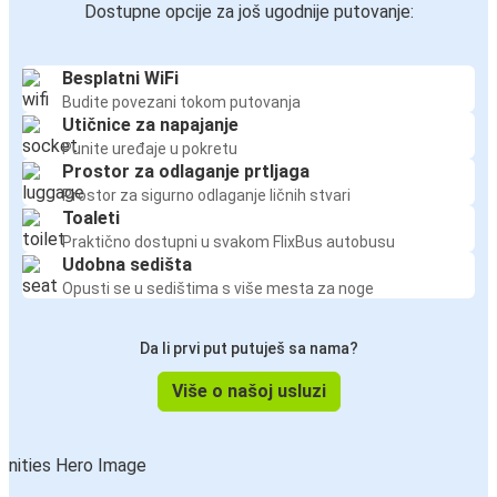
Dostupne opcije za još ugodnije putovanje:
Besplatni WiFi
Budite povezani tokom putovanja
Utičnice za napajanje
Punite uređaje u pokretu
Prostor za odlaganje prtljaga
Prostor za sigurno odlaganje ličnih stvari
Toaleti
Praktično dostupni u svakom FlixBus autobusu
Udobna sedišta
Opusti se u sedištima s više mesta za noge
Da li prvi put putuješ sa nama?
Više o našoj usluzi