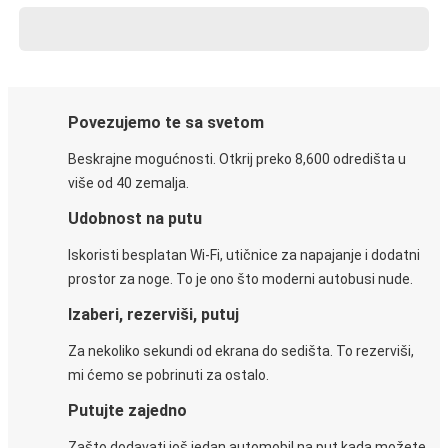
Povezujemo te sa svetom
Beskrajne mogućnosti. Otkrij preko 8,600 odredišta u
više od 40 zemalja.
Udobnost na putu
Iskoristi besplatan Wi-Fi, utičnice za napajanje i dodatni
prostor za noge. To je ono što moderni autobusi nude.
Izaberi, rezerviši, putuj
Za nekoliko sekundi od ekrana do sedišta. To rezerviši,
mi ćemo se pobrinuti za ostalo.
Putujte zajedno
Zašto dodavati još jedan automobil na put kada možete