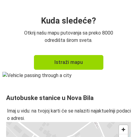
Kuda sledeće?
Otkrij našu mapu putovanja sa preko 8000
odredišta širom sveta.
Istraži mapu
Autobuske stanice u Nova Bila
Imaj u vidu: na tvojoj karti će se nalaziti najaktuelniji podaci
o adresi.