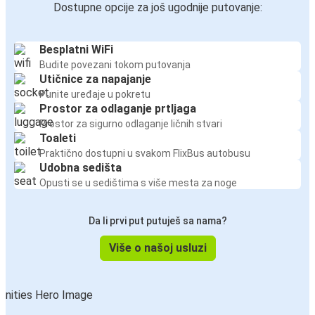
Dostupne opcije za još ugodnije putovanje:
Besplatni WiFi
Budite povezani tokom putovanja
Utičnice za napajanje
Punite uređaje u pokretu
Prostor za odlaganje prtljaga
Prostor za sigurno odlaganje ličnih stvari
Toaleti
Praktično dostupni u svakom FlixBus autobusu
Udobna sedišta
Opusti se u sedištima s više mesta za noge
Da li prvi put putuješ sa nama?
Više o našoj usluzi