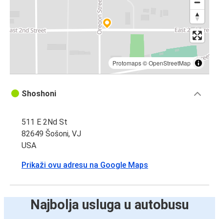
Protomaps
©
OpenStreetMap
Shoshoni
511 E 2Nd St
82649 Šošoni, VJ
USA
Prikaži ovu adresu na Google Maps
Najbolja usluga u autobusu