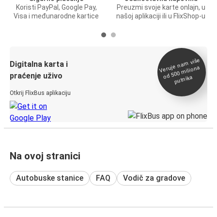
Koristi PayPal, Google Pay,
Preuzmi svoje karte onlajn, u
Visa i međunarodne kartice
našoj aplikaciji ili u FlixShop-u
Veruje na
m više
od 500
Digitalna karta i
miliona
praćenje uživo
putnika
Otkrij FlixBus aplikaciju
Na ovoj stranici
Autobuske stanice
FAQ
Vodič za gradove