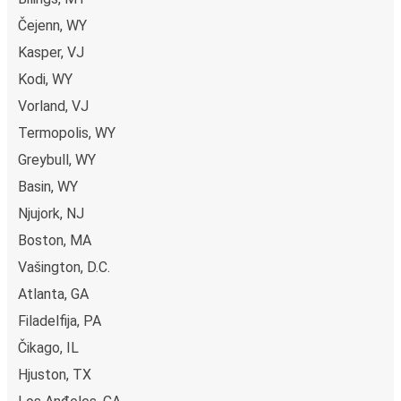
svega nekoliko klikova. Kada kupuješ kartu od ili do Šošoni
Čejenn, WY
onlajn, možeš da izabereš između različitih sigurnih onlajn
Kasper, VJ
načina plaćanja, kao što su kreditna kartica, Paypal,
Google i Apple Pay. Druga mogućnost je da platiš u
Kodi, WY
gotovini u autobusu ili na prodajnom mestu.
Vorland, VJ
Termopolis, WY
Greybull, WY
Basin, WY
Njujork, NJ
Boston, MA
Vašington, D.C.
Atlanta, GA
Filadelfija, PA
Čikago, IL
Hjuston, TX