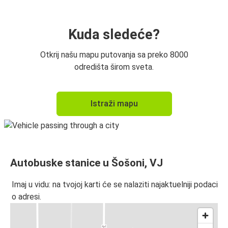
Kuda sledeće?
Otkrij našu mapu putovanja sa preko 8000
odredišta širom sveta.
Istraži mapu
Autobuske stanice u Šošoni, VJ
Imaj u vidu: na tvojoj karti će se nalaziti najaktuelniji podaci
o adresi.