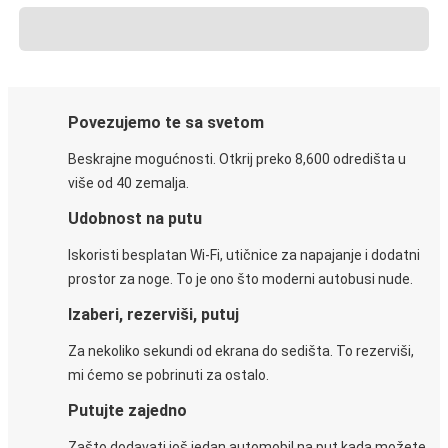
Povezujemo te sa svetom
Beskrajne mogućnosti. Otkrij preko 8,600 odredišta u
više od 40 zemalja.
Udobnost na putu
Iskoristi besplatan Wi-Fi, utičnice za napajanje i dodatni
prostor za noge. To je ono što moderni autobusi nude.
Izaberi, rezerviši, putuj
Za nekoliko sekundi od ekrana do sedišta. To rezerviši,
mi ćemo se pobrinuti za ostalo.
Putujte zajedno
Zašto dodavati još jedan automobil na put kada možete