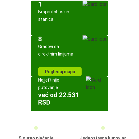
1
Broj autobuskih
stanica
8
Gradovi sa
direktnim linijama
Pogledaj mapu
Najjeftinije
putovanje
već od 22.531
RSD
Sigurno plaćanje
Jednostavna kupovina