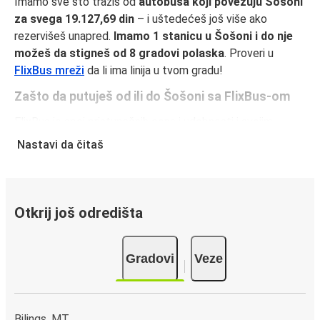
Imamo sve što tražiš od
autobusa koji povezuju Šošoni
za svega 19.127,69 din
– i uštedećeš još više ako
rezervišeš unapred.
Imamo 1 stanicu u Šošoni i do nje
možeš da stigneš od 8 gradovi polaska
. Proveri u
FlixBus mreži
da li ima linija u tvom gradu!
Zašto da putuješ od ili do Šošoni sa FlixBus-om
FlixBus je spoj pristupačnih cena i udobnosti i svojim
putnicima pruža vrhunski doživljaj putovanja. Uživaj u
Nastavi da čitaš
udobnom putovanju od ili do Šošoni uz naše usluge u
vozilu, kao što su besplatan Wi-Fi i utičnice za struju.
Izaberi omiljeno sedište dok praviš rezervaciju i putuj
spokojno, znajući da cena tvoje karte pokriva jedan komad
Otkrij još odredišta
ručnog prtljaga i jednu torbu.
Kako da rezervišeš autobusku kartu od ili do
Gradovi
Veze
Šošoni
Rezervisanje karte za FlixBus je lako: na ovom veb-sajtu ili
u besplatnoj FlixBus aplikaciji možeš da rezervišeš kartu u
Bilings, MT