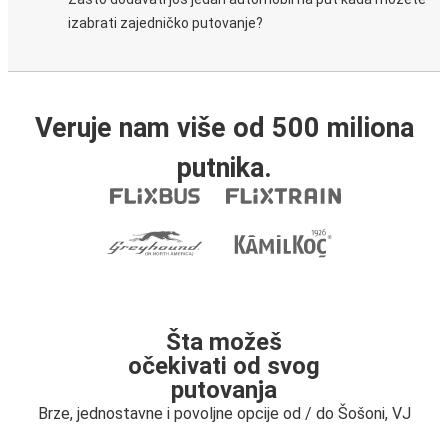
izabrati zajedničko putovanje?
Veruje nam više od 500 miliona
putnika.
Šta možeš
očekivati od svog
putovanja
Brze, jednostavne i povoljne opcije od / do Šošoni, VJ