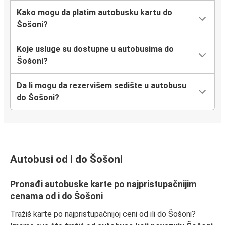
Kako mogu da platim autobusku kartu do
Šošoni?
Koje usluge su dostupne u autobusima do
Šošoni?
Da li mogu da rezervišem sedište u autobusu
do Šošoni?
Autobusi od i do Šošoni
Pronađi autobuske karte po najpristupačnijim
cenama od i do Šošoni
Tražiš karte po najpristupačnijoj ceni od ili do Šošoni?