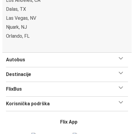
Los Anđeles, CA
Dalas, TX
Las Vegаs, NV
Njuark, NJ
Orlando, FL
Autobus
Destinacije
FlixBus
Korisnička podrška
Flix App