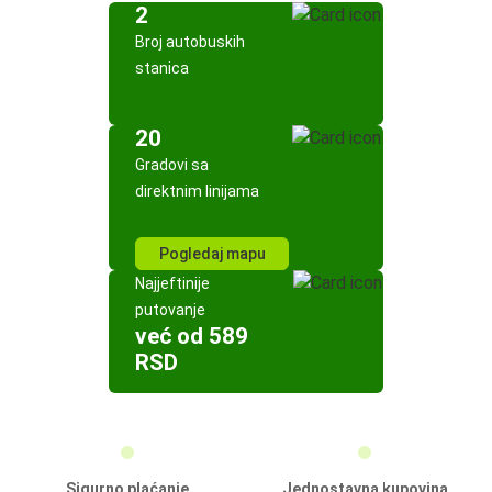
2
Broj autobuskih
stanica
20
Gradovi sa
direktnim linijama
Pogledaj mapu
Najjeftinije
putovanje
već od 589
RSD
Sigurno plaćanje
Jednostavna kupovina