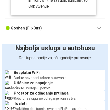
in front of the station, adjacent to
Oak Avenue
Goshen (FlixBus)
Najbolja usluga u autobusu
Dostupne opcije za još ugodnije putovanje:
Besplatni WiFi
Budite povezani tokom putovanja
Utičnice za napajanje
Punite uređaje u pokretu
Prostor za odlaganje prtljaga
Prostor za sigurno odlaganje ličnih stvari
Toaleti
Praktično dostupni u svakom FlixBus autobusu