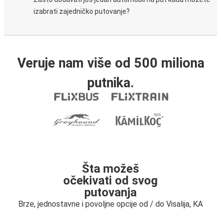
izabrati zajedničko putovanje?
Veruje nam više od 500 miliona
putnika.
Šta možeš
očekivati od svog
putovanja
Brze, jednostavne i povoljne opcije od / do Visalija, KA