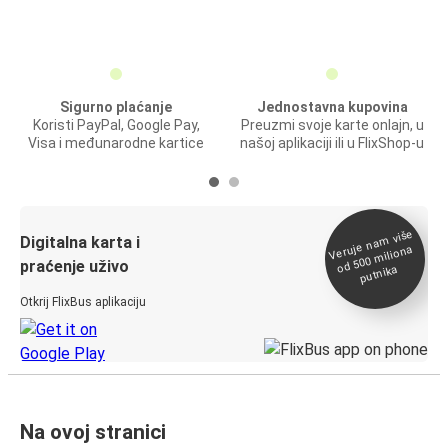
Sigurno plaćanje
Jednostavna kupovina
Koristi PayPal, Google Pay,
Preuzmi svoje karte onlajn, u
Visa i međunarodne kartice
našoj aplikaciji ili u FlixShop-u
Veruje na
m više
od 500
Digitalna karta i
miliona
praćenje uživo
putnika
Otkrij FlixBus aplikaciju
Na ovoj stranici