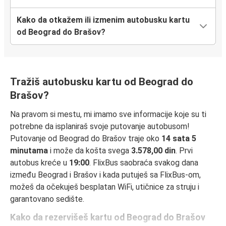
Kako da otkažem ili izmenim autobusku kartu
od Beograd do Brašov?
Tražiš autobusku kartu od Beograd do
Brašov?
Na pravom si mestu, mi imamo sve informacije koje su ti
potrebne da isplaniraš svoje putovanje autobusom!
Putovanje od Beograd do Brašov traje oko
14 sata 5
minutama
i može da košta svega
3.578,00 din
. Prvi
autobus kreće u
19:00
. FlixBus saobraća svakog dana
između Beograd i Brašov i kada putuješ sa FlixBus-om,
možeš da očekuješ besplatan WiFi, utičnice za struju i
garantovano sedište.
Kako da rezervišeš kartu od Beograd do Brašov