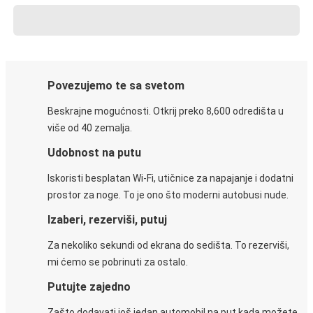
Povezujemo te sa svetom
Beskrajne mogućnosti. Otkrij preko 8,600 odredišta u
više od 40 zemalja.
Udobnost na putu
Iskoristi besplatan Wi-Fi, utičnice za napajanje i dodatni
prostor za noge. To je ono što moderni autobusi nude.
Izaberi, rezerviši, putuj
Za nekoliko sekundi od ekrana do sedišta. To rezerviši,
mi ćemo se pobrinuti za ostalo.
Putujte zajedno
Zašto dodavati još jedan automobil na put kada možete