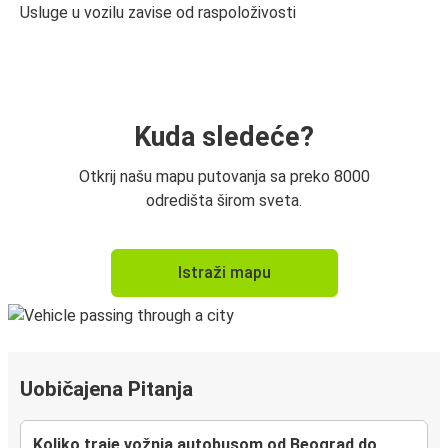
Usluge u vozilu zavise od raspoloživosti
Kuda sledeće?
Otkrij našu mapu putovanja sa preko 8000
odredišta širom sveta.
Istraži mapu
Uobičajena Pitanja
Koliko traje vožnja autobusom od Beograd do