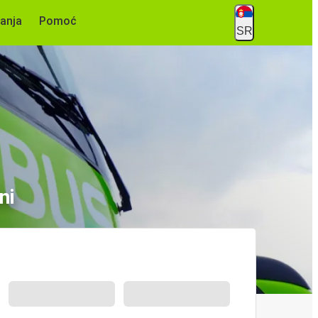
anja
Pomoć
SR
ni