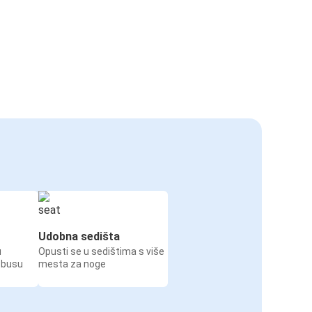
Udobna sedišta
u
Opusti se u sedištima s više
obusu
mesta za noge