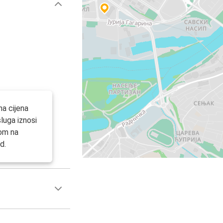
na cijena
luga iznosi
nom na
d.