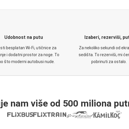
Udobnost na putu
Izaberi, rezerviši, pu
isti besplatan Wi-Fi, utičnice za
Za nekoliko sekundi od ekr
nje i dodatni prostor za noge. To
sedišta. To rezerviši, mi ć
no što moderni autobusi nude.
pobrinuti za ostalo.
je nam više od 500 miliona put