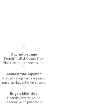
Sigurno plaćanje
Koristi PayPal, Google Pay,
Visa i međunarodne kartice
Jednostavna kupovina
Preuzmi svoje karte onlajn, u
našoj aplikaciji ili u FlixShop-u
Briga o klijentima
Podrška bez muke, od
rezervacije do putovanja