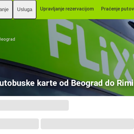
Upravljanje rezervacijom
Praćenje putov
vanje
Usluga
Beograd
utobuske karte od Beograd do Rimi