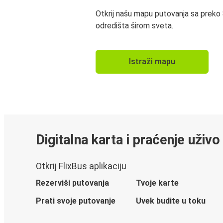
Otkrij našu mapu putovanja sa preko
odredišta širom sveta.
Istraži mapu
Digitalna karta i praćenje uživo
Otkrij FlixBus aplikaciju
Rezerviši putovanja
Tvoje karte
Prati svoje putovanje
Uvek budite u toku