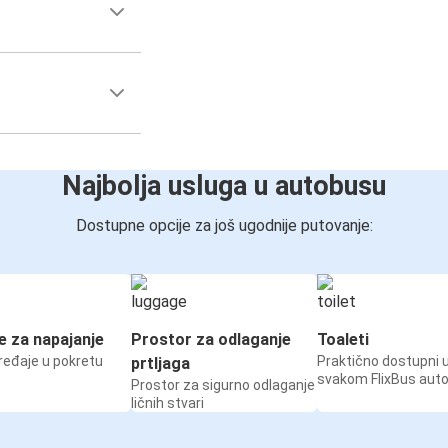
Najbolja usluga u autobusu
Dostupne opcije za još ugodnije putovanje:
e za napajanje
Prostor za odlaganje
Toaleti
ređaje u pokretu
Praktično dostupni 
prtljaga
svakom FlixBus aut
Prostor za sigurno odlaganje
ličnih stvari