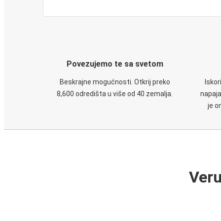
Povezujemo te sa svetom
Beskrajne mogućnosti. Otkrij preko
Iskor
8,600 odredišta u više od 40 zemalja.
napaja
je o
Veru