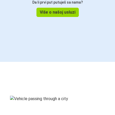
Da li prvi put putuješ sa nama?
Više o našoj usluzi