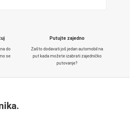
tuj
Putujte zajedno
ana do
Zašto dodavati još jedan automobil na
emo se
put kada možete izabrati zajedničko
putovanje?
nika.