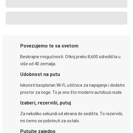
Povezujemo te sa svetom
Beskrajne mogućnosti. Otkrij preko 8,600 odredišta u
više od 40 zemalja.
Udobnost na putu
Iskoristi besplatan Wi-Fi, utičnice za napajanje i dodatni
prostor za noge. To je ono što moderni autobusi nude.
Izaberi, rezerviši, putuj
Za nekoliko sekundi od ekrana do sedišta. To rezerviši,
mi ćemo se pobrinuti za ostalo.
Putujte zajedno