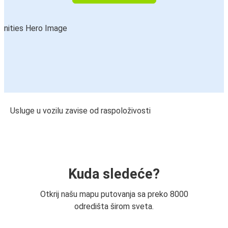
Usluge u vozilu zavise od raspoloživosti
Kuda sledeće?
Otkrij našu mapu putovanja sa preko 8000
odredišta širom sveta.