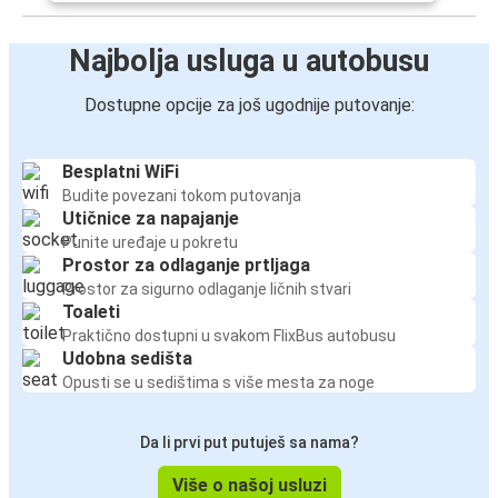
Najbolja usluga u autobusu
Dostupne opcije za još ugodnije putovanje:
Besplatni WiFi
Budite povezani tokom putovanja
Utičnice za napajanje
Punite uređaje u pokretu
Prostor za odlaganje prtljaga
Prostor za sigurno odlaganje ličnih stvari
Toaleti
Praktično dostupni u svakom FlixBus autobusu
Udobna sedišta
Opusti se u sedištima s više mesta za noge
Da li prvi put putuješ sa nama?
Više o našoj usluzi