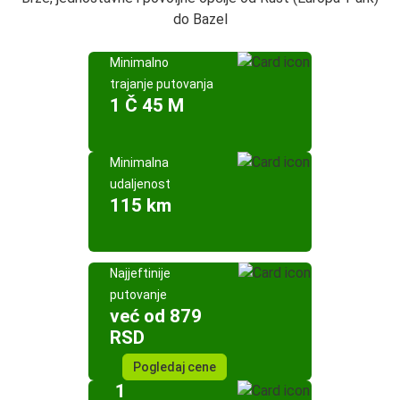
do Bazel
Minimalno
trajanje putovanja
1 Č 45 M
Minimalna
udaljenost
115 km
Najjeftinije
putovanje
već od 879
RSD
Pogledaj cene
1