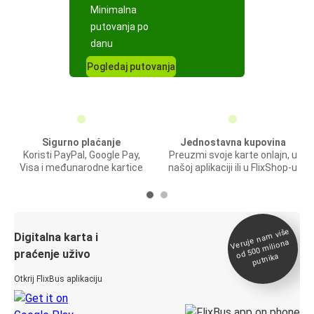
Minimalna
putovanja po
danu
Pogledaj putovanja
Sigurno plaćanje
Jednostavna kupovina
Koristi PayPal, Google Pay,
Preuzmi svoje karte onlajn, u
Visa i međunarodne kartice
našoj aplikaciji ili u FlixShop-u
Veruje na
m više
od 500
Digitalna karta i
miliona
praćenje uživo
putnika
Otkrij FlixBus aplikaciju