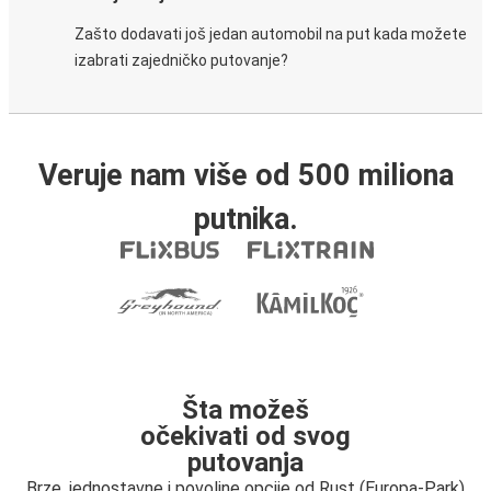
Zašto dodavati još jedan automobil na put kada možete
izabrati zajedničko putovanje?
Veruje nam više od 500 miliona
putnika.
Šta možeš
očekivati od svog
putovanja
Brze, jednostavne i povoljne opcije od Rust (Europa-Park)