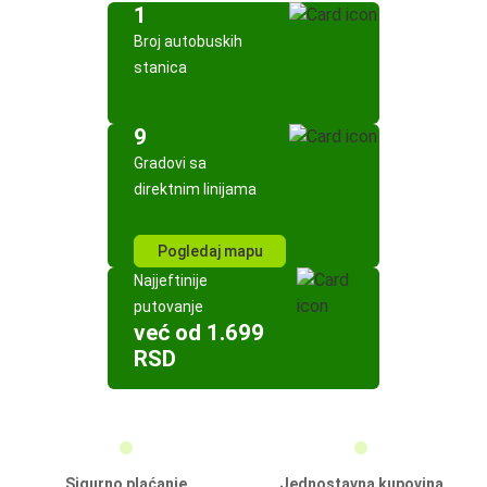
1
Broj autobuskih
stanica
9
Gradovi sa
direktnim linijama
Pogledaj mapu
Najjeftinije
putovanje
već od 1.699
RSD
Sigurno plaćanje
Jednostavna kupovina