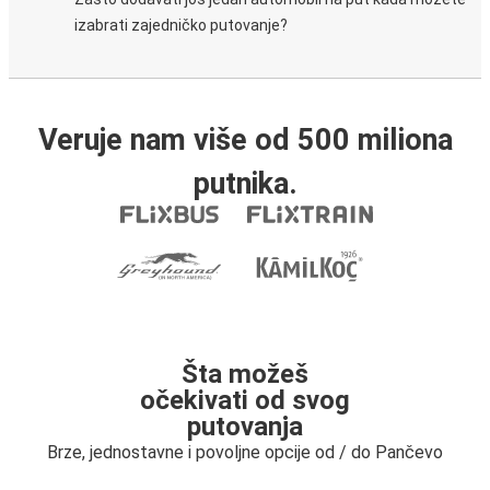
izabrati zajedničko putovanje?
Veruje nam više od 500 miliona
putnika.
Šta možeš
očekivati od svog
putovanja
Brze, jednostavne i povoljne opcije od / do Pančevo