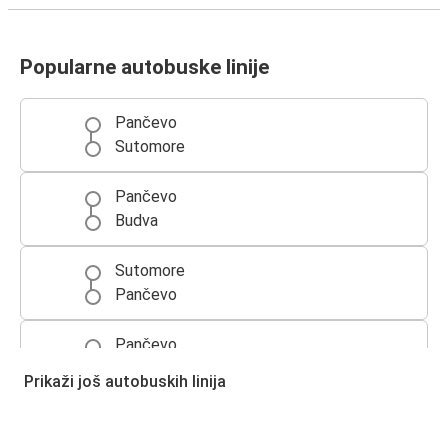
Popularne autobuske linije
Pančevo
Sutomore
Pančevo
Budva
Sutomore
Pančevo
Pančevo
Herceg Novi
Prikaži još autobuskih linija
Herceg Novi
Pančevo