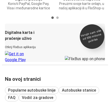
Koristi PayPal, Google Pay,
Preuzmi svoje karte onlajn, u
Visa i međunarodne kartice
našoj aplikaciji ili u FlixShop-u
Veruje na
m više
od 500
Digitalna karta i
miliona
praćenje uživo
putnika
Otkrij FlixBus aplikaciju
Na ovoj stranici
Popularne autobuske linije
Autobuske stanice
FAQ
Vodič za gradove