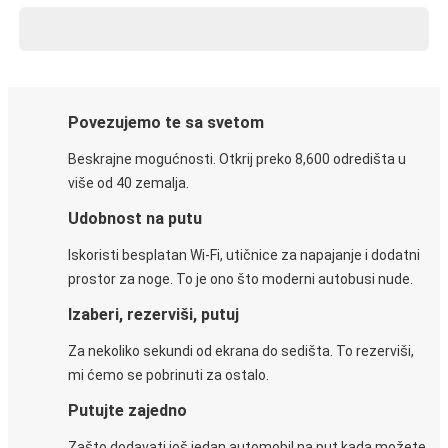
Povezujemo te sa svetom
Beskrajne mogućnosti. Otkrij preko 8,600 odredišta u
više od 40 zemalja.
Udobnost na putu
Iskoristi besplatan Wi-Fi, utičnice za napajanje i dodatni
prostor za noge. To je ono što moderni autobusi nude.
Izaberi, rezerviši, putuj
Za nekoliko sekundi od ekrana do sedišta. To rezerviši,
mi ćemo se pobrinuti za ostalo.
Putujte zajedno
Zašto dodavati još jedan automobil na put kada možete