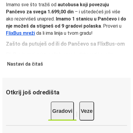
Imamo sve što tražiš od
autobusa koji povezuju
Pančevo za svega 1.699,00 din
– i uštedećeš još više
ako rezervišeš unapred.
Imamo 1 stanicu u Pančevo i do
nje možeš da stigneš od 9 gradovi polaska
. Proveri u
FlixBus mreži
da li ima linija u tvom gradu!
Zašto da putuješ od ili do Pančevo sa FlixBus-om
FlixBus je spoj pristupačnih cena i udobnosti i svojim
putnicima pruža vrhunski doživljaj putovanja. Uživaj u
Nastavi da čitaš
udobnom putovanju od ili do Pančevo uz naše usluge u
vozilu, kao što su besplatan Wi-Fi i utičnice za struju.
Izaberi omiljeno sedište dok praviš rezervaciju i putuj
spokojno, znajući da cena tvoje karte pokriva jedan komad
Otkrij još odredišta
ručnog prtljaga i jednu torbu.
Kako da rezervišeš autobusku kartu od ili do
Gradovi
Veze
Pančevo
Rezervisanje karte za FlixBus je lako: na ovom veb-sajtu ili
u besplatnoj FlixBus aplikaciji možeš da rezervišeš kartu u