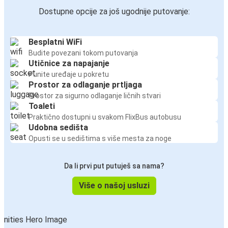
Dostupne opcije za još ugodnije putovanje:
Pančevo
Arad
Besplatni WiFi
Budite povezani tokom putovanja
Pančevo
Utičnice za napajanje
Bratislava
Punite uređaje u pokretu
Prostor za odlaganje prtljaga
Prostor za sigurno odlaganje ličnih stvari
Toaleti
Praktično dostupni u svakom FlixBus autobusu
Udobna sedišta
Opusti se u sedištima s više mesta za noge
Da li prvi put putuješ sa nama?
Više o našoj usluzi