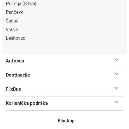
Požega (Srbija)
Pančevo
Čačak
Vranje
Leskovac
Autobus
Destinacije
FlixBus
Korisnička podrška
Flix App