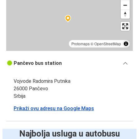
Pančevo
Petrovac
Tivat
Pančevo
Protomaps
©
OpenStreetMap
Pančevo
Pančevo bus station
Bratislava
Vojvode Radomira Putnika
Pančevo
26000 Pančevo
Memmingen
Srbija
Petrovac
Prikaži ovu adresu na Google Maps
Pančevo
Arad
Najbolja usluga u autobusu
Pančevo