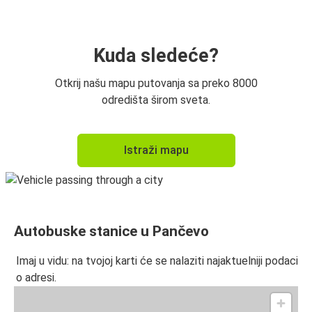
Pančevo
Beč
Kuda sledeće?
Beč
Otkrij našu mapu putovanja sa preko 8000
Pančevo
odredišta širom sveta.
Budva
Istraži mapu
Pančevo
Timišoara
Pančevo
Autobuske stanice u Pančevo
Pančevo
Tivat
Imaj u vidu: na tvojoj karti će se nalaziti najaktuelniji podaci
o adresi.
Pančevo
Timišoara