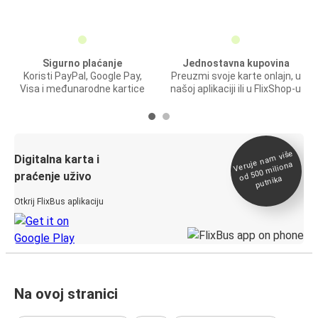
Sigurno plaćanje
Jednostavna kupovina
Koristi PayPal, Google Pay,
Preuzmi svoje karte onlajn, u
Visa i međunarodne kartice
našoj aplikaciji ili u FlixShop-u
Veruje na
m više
od 500
Digitalna karta i
miliona
praćenje uživo
putnika
Otkrij FlixBus aplikaciju
Na ovoj stranici