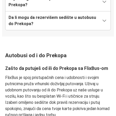
Prekopa?
Da li mogu da rezervišem sedište u autobusu
do Prekopa?
Autobusi od i do Prekopa
Zašto da putuješ od ili do Prekopa sa FlixBus-om
FlixBus je spoj pristupačnih cena i udobnosti i svojim
putnicima pruža vrhunski doživljaj putovanja. Uživaj u
udobnom putovanju od ili do Prekopa uz naše usluge u
vozilu, kao što su besplatan Wi-Fi i utičnice za struju.
Izaberi omiljeno sedište dok praviš rezervaciju i putuj
spokojno, znajući da cena tvoje karte pokriva jedan komad
ručnog prtljaga i jednu torbu.