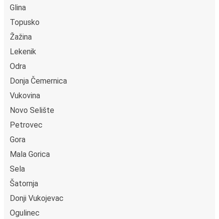
Glina
Topusko
Žažina
Lekenik
Odra
Donja Čemernica
Vukovina
Novo Selište
Petrovec
Gora
Mala Gorica
Sela
Šatornja
Donji Vukojevac
Ogulinec