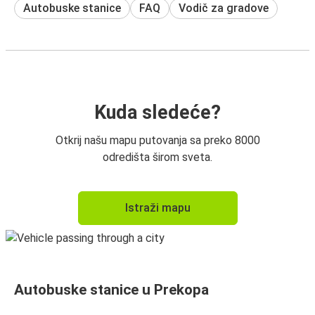
Autobuske stanice
FAQ
Vodič za gradove
Kuda sledeće?
Otkrij našu mapu putovanja sa preko 8000
odredišta širom sveta.
Istraži mapu
Autobuske stanice u Prekopa