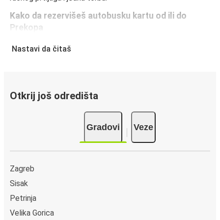
Kako da rezervišeš autobusku kartu od ili do
Prekopa
Rezervisanje karte za FlixBus je lako: na ovom veb-sajtu ili
Nastavi da čitaš
u besplatnoj FlixBus aplikaciji možeš da rezervišeš kartu u
svega nekoliko klikova. Kada kupuješ kartu od ili do
Prekopa onlajn, možeš da izabereš između različitih
sigurnih onlajn načina plaćanja, kao što su kreditna kartica,
Otkrij još odredišta
Paypal, Google i Apple Pay. Druga mogućnost je da platiš
u gotovini u autobusu ili na prodajnom mestu.
Gradovi
Veze
Zagreb
Sisak
Petrinja
Velika Gorica