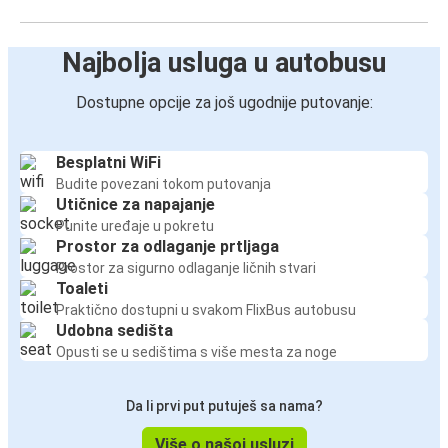
Najbolja usluga u autobusu
Dostupne opcije za još ugodnije putovanje:
Besplatni WiFi
Budite povezani tokom putovanja
Utičnice za napajanje
Punite uređaje u pokretu
Prostor za odlaganje prtljaga
Prostor za sigurno odlaganje ličnih stvari
Toaleti
Praktično dostupni u svakom FlixBus autobusu
Udobna sedišta
Opusti se u sedištima s više mesta za noge
Da li prvi put putuješ sa nama?
Više o našoj usluzi