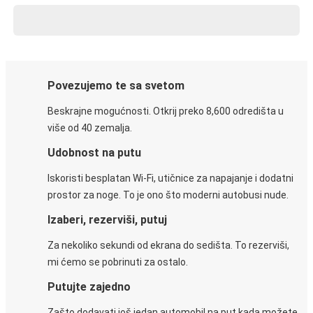
Povezujemo te sa svetom
Beskrajne mogućnosti. Otkrij preko 8,600 odredišta u
više od 40 zemalja.
Udobnost na putu
Iskoristi besplatan Wi-Fi, utičnice za napajanje i dodatni
prostor za noge. To je ono što moderni autobusi nude.
Izaberi, rezerviši, putuj
Za nekoliko sekundi od ekrana do sedišta. To rezerviši,
mi ćemo se pobrinuti za ostalo.
Putujte zajedno
Zašto dodavati još jedan automobil na put kada možete