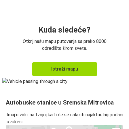
Sremska Mitrovica
Sremska Mitrovica
Slunj
Kuda sledeće?
Slunj
Otkrij našu mapu putovanja sa preko 8000
Sremska Mitrovica
odredišta širom sveta.
Sremska Mitrovica
Istraži mapu
Benkovac
Autobuske stanice u Sremska Mitrovica
Imaj u vidu: na tvojoj karti će se nalaziti najaktuelniji podaci
o adresi.