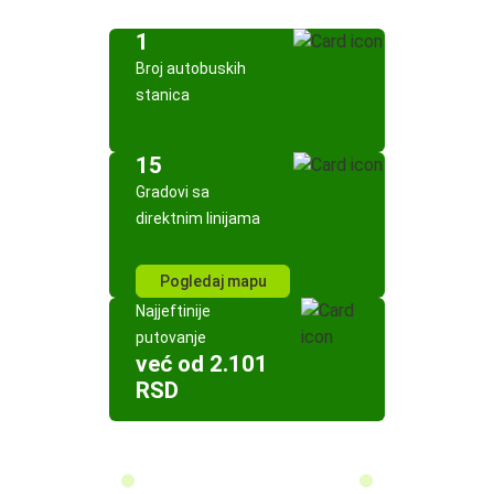
1
Broj autobuskih
stanica
15
Gradovi sa
direktnim linijama
Pogledaj mapu
Najjeftinije
putovanje
već od 2.101
RSD