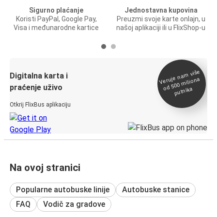
Sigurno plaćanje
Jednostavna kupovina
Koristi PayPal, Google Pay,
Preuzmi svoje karte onlajn, u
Visa i međunarodne kartice
našoj aplikaciji ili u FlixShop-u
Veruje na
m više
od 500
Digitalna karta i
miliona
praćenje uživo
putnika
Otkrij FlixBus aplikaciju
Na ovoj stranici
Popularne autobuske linije
Autobuske stanice
FAQ
Vodič za gradove