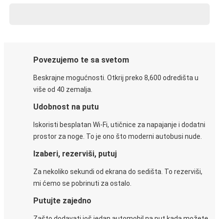
Povezujemo te sa svetom
Beskrajne mogućnosti. Otkrij preko 8,600 odredišta u
više od 40 zemalja.
Udobnost na putu
Iskoristi besplatan Wi-Fi, utičnice za napajanje i dodatni
prostor za noge. To je ono što moderni autobusi nude.
Izaberi, rezerviši, putuj
Za nekoliko sekundi od ekrana do sedišta. To rezerviši,
mi ćemo se pobrinuti za ostalo.
Putujte zajedno
Zašto dodavati još jedan automobil na put kada možete