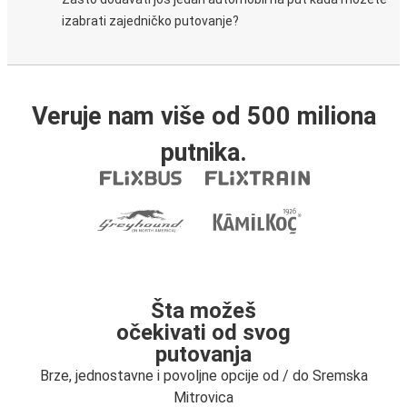
izabrati zajedničko putovanje?
Veruje nam više od 500 miliona
putnika.
Šta možeš
očekivati od svog
putovanja
Brze, jednostavne i povoljne opcije od / do Sremska
Mitrovica