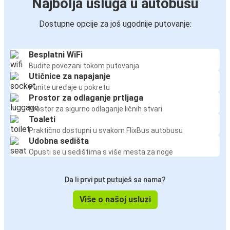
Najbolja usluga u autobusu
Dostupne opcije za još ugodnije putovanje:
Besplatni WiFi
Budite povezani tokom putovanja
Utičnice za napajanje
Punite uređaje u pokretu
Prostor za odlaganje prtljaga
Prostor za sigurno odlaganje ličnih stvari
Toaleti
Praktično dostupni u svakom FlixBus autobusu
Udobna sedišta
Opusti se u sedištima s više mesta za noge
Da li prvi put putuješ sa nama?
Više o našoj usluzi