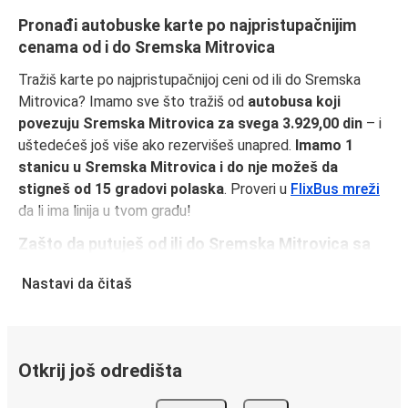
Pronađi autobuske karte po najpristupačnijim
cenama od i do Sremska Mitrovica
Tražiš karte po najpristupačnijoj ceni od ili do Sremska
Mitrovica? Imamo sve što tražiš od
autobusa koji
povezuju Sremska Mitrovica za svega 3.929,00 din
– i
uštedećeš još više ako rezervišeš unapred.
Imamo 1
stanicu u Sremska Mitrovica i do nje možeš da
stigneš od 15 gradovi polaska
. Proveri u
FlixBus mreži
da li ima linija u tvom gradu!
Zašto da putuješ od ili do Sremska Mitrovica sa
FlixBus-om
Nastavi da čitaš
FlixBus je spoj pristupačnih cena i udobnosti i svojim
putnicima pruža vrhunski doživljaj putovanja. Uživaj u
udobnom putovanju od ili do Sremska Mitrovica uz naše
usluge u vozilu, kao što su besplatan Wi-Fi i utičnice za
Otkrij još odredišta
struju. Izaberi omiljeno sedište dok praviš rezervaciju i
putuj spokojno, znajući da cena tvoje karte pokriva jedan