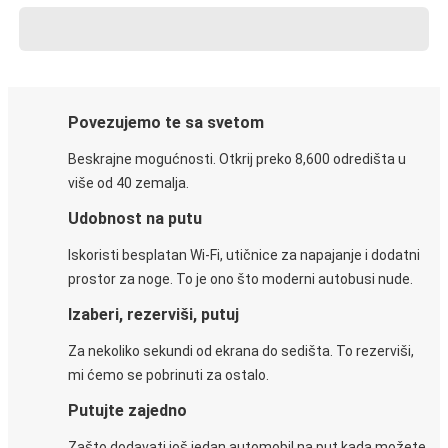
Povezujemo te sa svetom
Beskrajne mogućnosti. Otkrij preko 8,600 odredišta u
više od 40 zemalja.
Udobnost na putu
Iskoristi besplatan Wi-Fi, utičnice za napajanje i dodatni
prostor za noge. To je ono što moderni autobusi nude.
Izaberi, rezerviši, putuj
Za nekoliko sekundi od ekrana do sedišta. To rezerviši,
mi ćemo se pobrinuti za ostalo.
Putujte zajedno
Zašto dodavati još jedan automobil na put kada možete