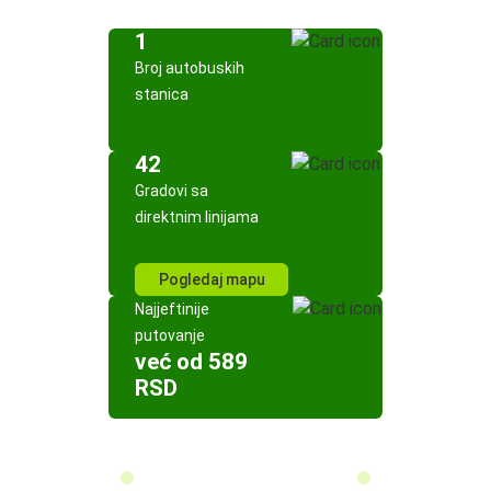
1
Broj autobuskih
stanica
42
Gradovi sa
direktnim linijama
Pogledaj mapu
Najjeftinije
putovanje
već od 589
RSD