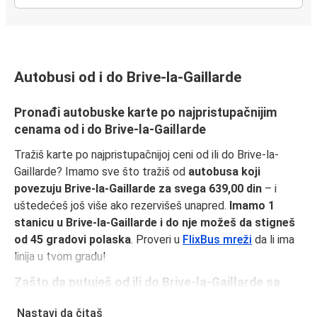
Autobusi od i do Brive-la-Gaillarde
Pronađi autobuske karte po najpristupačnijim
cenama od i do Brive-la-Gaillarde
Tražiš karte po najpristupačnijoj ceni od ili do Brive-la-
Gaillarde? Imamo sve što tražiš od
autobusa koji
povezuju Brive-la-Gaillarde za svega 639,00 din
– i
uštedećeš još više ako rezervišeš unapred.
Imamo 1
stanicu u Brive-la-Gaillarde i do nje možeš da stigneš
od 45 gradovi polaska
. Proveri u
FlixBus mreži
da li ima
linija u tvom gradu!
Zašto da putuješ od ili do Brive-la-Gaillarde sa
FlixBus-om
Nastavi da čitaš