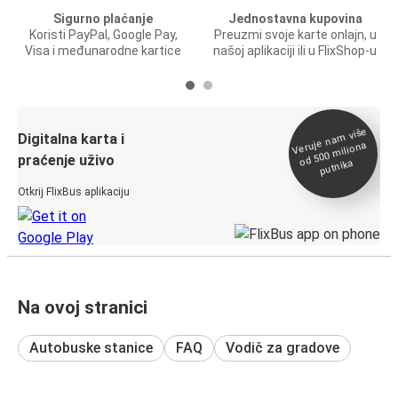
Sigurno plaćanje
Jednostavna kupovina
Koristi PayPal, Google Pay,
Preuzmi svoje karte onlajn, u
Visa i međunarodne kartice
našoj aplikaciji ili u FlixShop-u
Veruje na
m više
od 500
Digitalna karta i
miliona
praćenje uživo
putnika
Otkrij FlixBus aplikaciju
Na ovoj stranici
Autobuske stanice
FAQ
Vodič za gradove