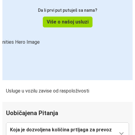
Da li prvi put putuješ sa nama?
Više o našoj usluzi
Usluge u vozilu zavise od raspoloživosti
Uobičajena Pitanja
Koja je dozvoljena količina prtljaga za prevoz