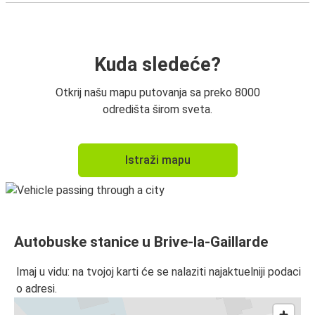
Kuda sledeće?
Otkrij našu mapu putovanja sa preko 8000
odredišta širom sveta.
Istraži mapu
Autobuske stanice u Brive-la-Gaillarde
Imaj u vidu: na tvojoj karti će se nalaziti najaktuelniji podaci
o adresi.