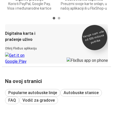
Koristi PayPal, Google Pay,
Preuzmi svoje karte onlajn, u
Visa i međunarodne kartice
našoj aplikaciji ili u FlixShop-u
Veruje na
m više
od 500
Digitalna karta i
miliona
praćenje uživo
putnika
Otkrij FlixBus aplikaciju
Na ovoj stranici
Popularne autobuske linije
Autobuske stanice
FAQ
Vodič za gradove