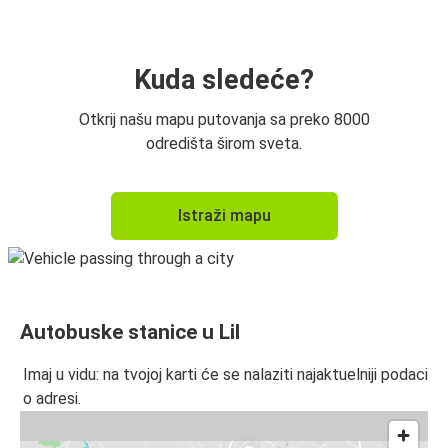
Lil
Amsterdam
Kuda sledeće?
Amsterdam
Otkrij našu mapu putovanja sa preko 8000
Lil
odredišta širom sveta.
Briselski aerodrom
Istraži mapu
Lil
Međunarodni aerodrom Pariz Šarl de Gol
Lil
Autobuske stanice u Lil
Lil
Brug
Imaj u vidu: na tvojoj karti će se nalaziti najaktuelniji podaci
o adresi.
Lil
Antverpen