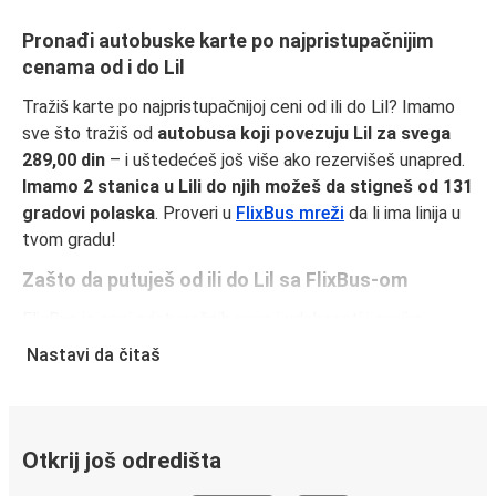
Pronađi autobuske karte po najpristupačnijim
cenama od i do Lil
Tražiš karte po najpristupačnijoj ceni od ili do Lil? Imamo
sve što tražiš od
autobusa koji povezuju Lil za svega
289,00 din
– i uštedećeš još više ako rezervišeš unapred.
Imamo 2 stanica u Lili do njih možeš da stigneš od 131
gradovi polaska
. Proveri u
FlixBus mreži
da li ima linija u
tvom gradu!
Zašto da putuješ od ili do Lil sa FlixBus-om
FlixBus je spoj pristupačnih cena i udobnosti i svojim
putnicima pruža vrhunski doživljaj putovanja. Uživaj u
Nastavi da čitaš
udobnom putovanju od ili do Lil uz naše usluge u vozilu,
kao što su besplatan Wi-Fi i utičnice za struju. Izaberi
omiljeno sedište dok praviš rezervaciju i putuj spokojno,
znajući da cena tvoje karte pokriva jedan komad ručnog
Otkrij još odredišta
prtljaga i jednu torbu.