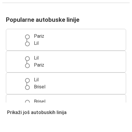
Popularne autobuske linije
Pariz
Lil
Lil
Pariz
Lil
Brisel
Brisel
Lil
Prikaži još autobuskih linija
Lil
Briselski aerodrom