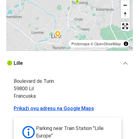
Lil
Međunarodni aerodrom Pariz Šarl de Gol
Lil
Gent
Protomaps
©
OpenStreetMap
Brug
Lille
Lil
Boulevard de Turin
Gent
59800 Lil
Lil
Francuska
Antverpen
Prikaži ovu adresu na Google Maps
Lil
Lil
Parking near Train Station "Lille
Diseldorf
Europe"