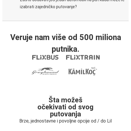
izabrati zajedničko putovanje?
Veruje nam više od 500 miliona
putnika.
Šta možeš
očekivati od svog
putovanja
Brze, jednostavne i povoljne opcije od / do Lil