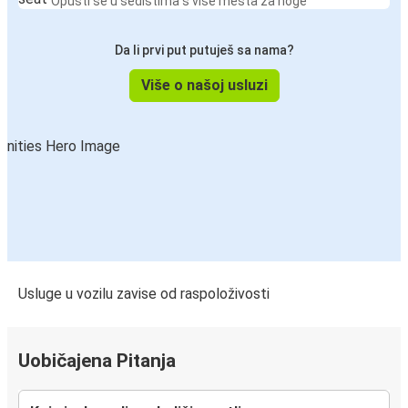
Opusti se u sedištima s više mesta za noge
Da li prvi put putuješ sa nama?
Više o našoj usluzi
Usluge u vozilu zavise od raspoloživosti
Uobičajena Pitanja