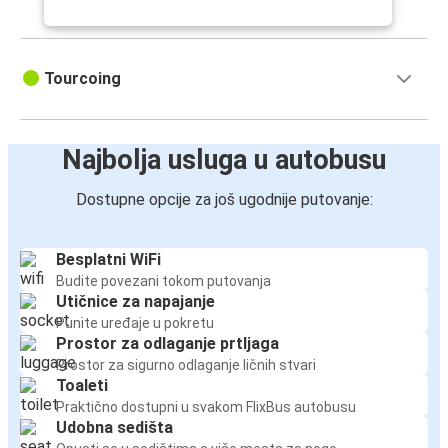
Diseldorf
Lil
Tourcoing
Najbolja usluga u autobusu
Dostupne opcije za još ugodnije putovanje:
Besplatni WiFi
Budite povezani tokom putovanja
Utičnice za napajanje
Punite uređaje u pokretu
Prostor za odlaganje prtljaga
Prostor za sigurno odlaganje ličnih stvari
Toaleti
Praktično dostupni u svakom FlixBus autobusu
Udobna sedišta