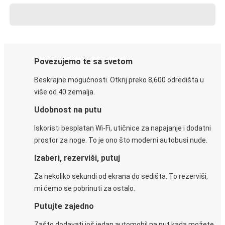
Povezujemo te sa svetom
Beskrajne mogućnosti. Otkrij preko 8,600 odredišta u
više od 40 zemalja.
Udobnost na putu
Iskoristi besplatan Wi-Fi, utičnice za napajanje i dodatni
prostor za noge. To je ono što moderni autobusi nude.
Izaberi, rezerviši, putuj
Za nekoliko sekundi od ekrana do sedišta. To rezerviši,
mi ćemo se pobrinuti za ostalo.
Putujte zajedno
Zašto dodavati još jedan automobil na put kada možete