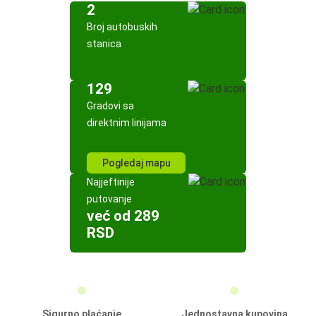
2
Broj autobuskih
stanica
129
Gradovi sa
direktnim linijama
Pogledaj mapu
Najjeftinije
putovanje
već od 289
RSD
Sigurno plaćanje
Jednostavna kupovina