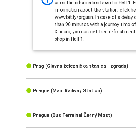
Homutov
or on the information board in Hall 1. 
Prag
information about the station, click he
www.bit.ly/prguan. In case of a delay
Zagreb
than 90 minutes with a journey time o
Prag
3 hours, you can get free refreshment
shop in Hall 1.
Znojmo
Prag
Prag (Glavna železnička stanica - zgrada)
Prag
Češke Budjejovice
Prague (Main Railway Station)
Prag
Znojmo
Prag
Prague (Bus Terminal Černý Most)
Ostrava
Prag