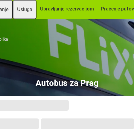
Upravljanje rezervacijom
Praćenje putov
vanje
Usluga
lika
Autobus za Prag