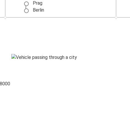
Prag
Berlin
Brno
Prag
Minhen
Prag
Liberec
Prag
 8000
Nirnberg
Prag
Prag
Pilzen