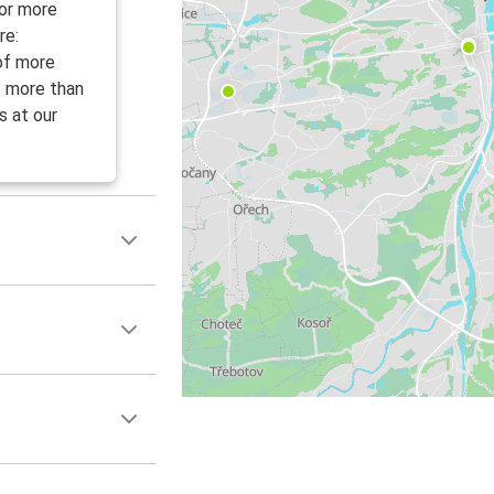
Prag
For more
Cirih
re:
 of more
Prag
f more than
Homutov
s at our
Prag
Aerodrom Prag
Prag
Zagreb
Češke Budjejovice
Prag
Ljubljana
Prag
Bečki aerodrom