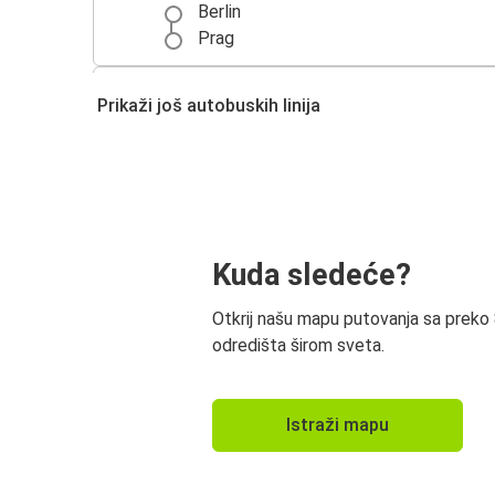
Berlin
Prag
Prag
Prikaži još autobuskih linija
Drезden
Prag
Beč
Prag
Kuda sledeće?
Liberec
Otkrij našu mapu putovanja sa preko
Prag
odredišta širom sveta.
Karlovy Vary
Karlovy Vary
Istraži mapu
Prag