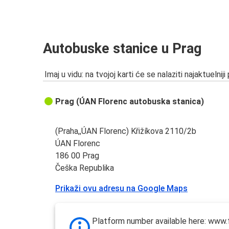
Budimpešta
Prag
Prag
Autobuske stanice u Prag
Vroclav
Imaj u vidu: na tvojoj karti će se nalaziti najaktuelniji
Frankfurt
Prag
Prag (ÚAN Florenc autobuska stanica)
Český Krumlov
Prag
(Praha,,ÚAN Florenc) Křižíkova 2110/2b
ÚAN Florenc
Prag
186 00 Prag
Krakov
Češka Republika
Prikaži ovu adresu na Google Maps
Regensburg
Prag
Platform number available here: www.f