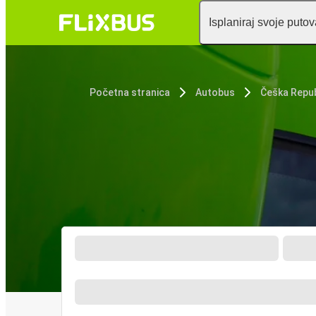
Isplaniraj svoje puto
Početna stranica
Autobus
Češka Repub