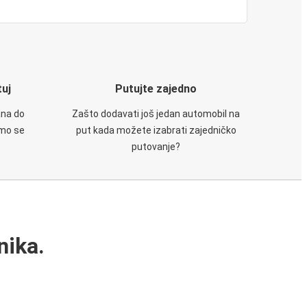
tuj
Putujte zajedno
ana do
Zašto dodavati još jedan automobil na
emo se
put kada možete izabrati zajedničko
putovanje?
nika.