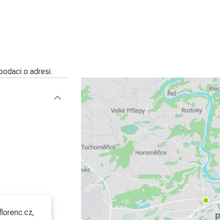
Prag
Nirnberg
Bratislava
Prag
 podaci o adresi.
Prag
Varšava
Varšava
Prag
Prag
Frankfurt
Prag
Štutgart
lorenc.cz,