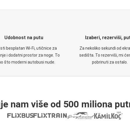
Udobnost na putu
Izaberi, rezerviši, pu
isti besplatan Wi-Fi, utičnice za
Za nekoliko sekundi od ekr
nje i dodatni prostor za noge. To
sedišta. To rezerviši, mi ć
no što moderni autobusi nude.
pobrinuti za ostalo.
je nam više od 500 miliona put