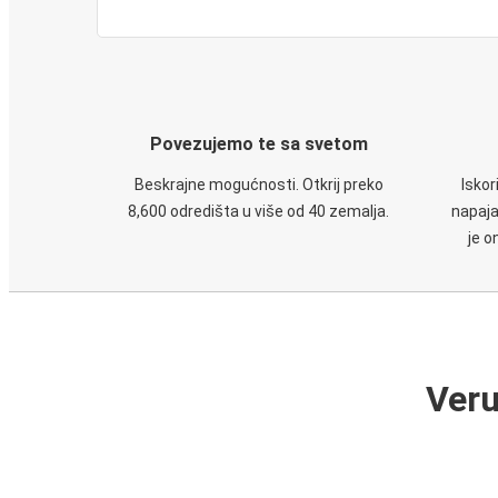
Povezujemo te sa svetom
Beskrajne mogućnosti. Otkrij preko
Iskor
8,600 odredišta u više od 40 zemalja.
napaja
je o
Veru