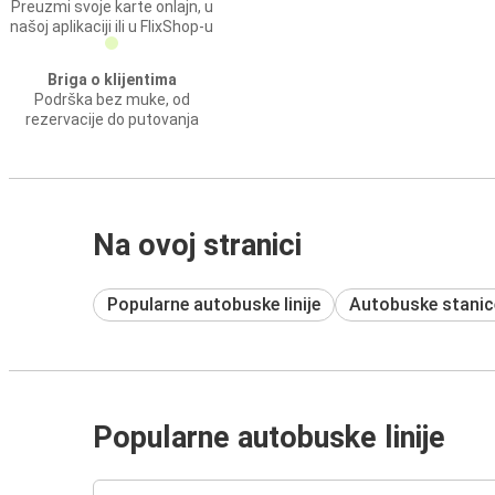
Preuzmi svoje karte onlajn, u
našoj aplikaciji ili u FlixShop-u
Briga o klijentima
Podrška bez muke, od
rezervacije do putovanja
Na ovoj stranici
Popularne autobuske linije
Autobuske stanic
Popularne autobuske linije