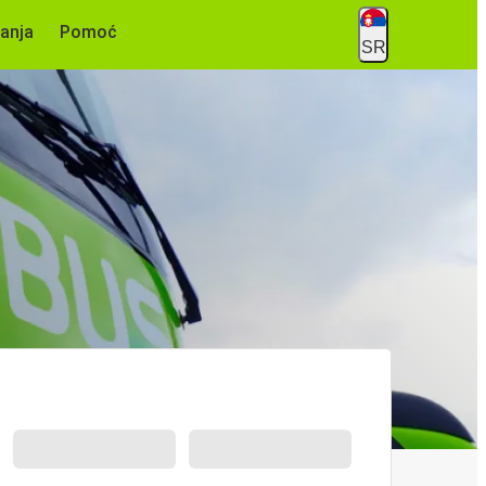
anja
Pomoć
SR