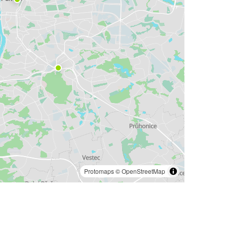
Katovice
Prag
Cirih
Prag
Prag
Katovice
Ostrava
Prag
Linc
Prag
Protomaps
©
OpenStreetMap
Prag
Bečki aerodrom
Prag