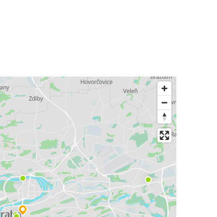
Prag
Budimpešta
Prag
Bratislava
Prag
Český Krumlov
Krakov
Prag
Štutgart
Prag
Prag
Regensburg