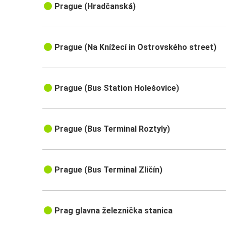
Prague (Hradčanská)
Ljubljana
Aerodrom Prag
Prague (Na Knížecí in Ostrovského street)
Prag
Jelenja Gora
Prag
Prague (Bus Station Holešovice)
Prag
Braunšvajg
Prague (Bus Terminal Roztyly)
Prag
Trst
Prague (Bus Terminal Zličín)
Berlin Aerodrom
Prag
Prag glavna železnička stanica
Prag