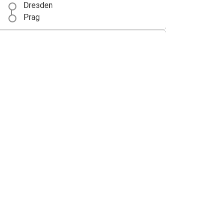
Drезden
Prag
Prag
Brno
Beč
Prag
Prag
Minhen
Pilzen
Prag
Vroclav
Prag