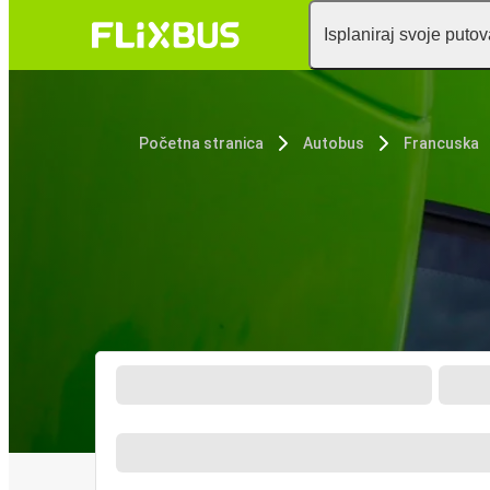
Isplaniraj svoje puto
Početna stranica
Autobus
Francuska