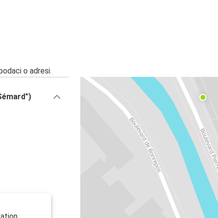
 podaci o adresi.
 Sémard")
ation