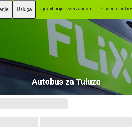
Upravljanje rezervacijom
Praćenje putov
vanje
Usluga
Autobus za Tuluza