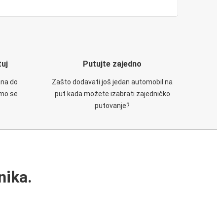
tuj
Putujte zajedno
ana do
Zašto dodavati još jedan automobil na
emo se
put kada možete izabrati zajedničko
putovanje?
nika.