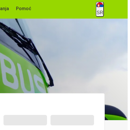
anja
Pomoć
SR