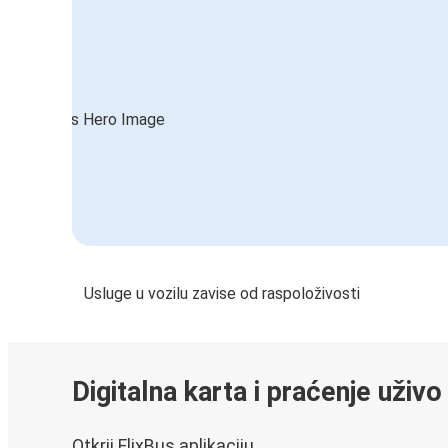
Usluge u vozilu zavise od raspoloživosti
Digitalna karta i praćenje uživo
Otkrij FlixBus aplikaciju