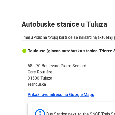
Autobuske stanice u Tuluza
Imaj u vidu: na tvojoj karti će se nalaziti najaktuelniji
Toulouse (glavna autobuska stanica "Pierre
68 - 70 Boulevard Pierre Semard
Gare Routière
31500 Tuluza
Francuska
Prikaži ovu adresu na Google Maps
Bus Station next to the SNCF Train St