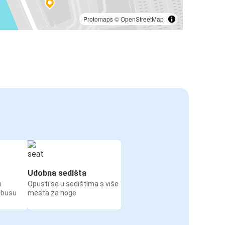
Protomaps
©
OpenStreetMap
Udobna sedišta
u
Opusti se u sedištima s više
obusu
mesta za noge