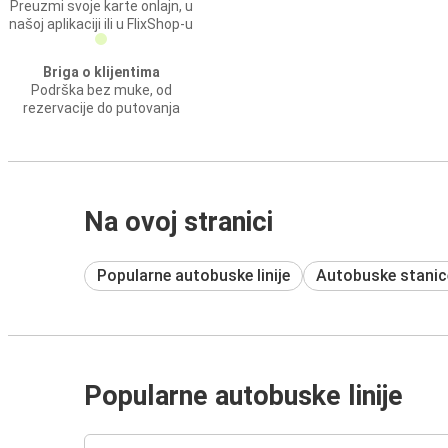
Preuzmi svoje karte onlajn, u
našoj aplikaciji ili u FlixShop-u
Briga o klijentima
Podrška bez muke, od
rezervacije do putovanja
Na ovoj stranici
Popularne autobuske linije
Autobuske stanic
Popularne autobuske linije