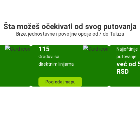
Šta možeš očekivati od svog putovanja
Brze, jednostavne i povoljne opcije od / do Tuluza
115
Najjeftinije
Gradovi sa
putovanje
već od 
direktnim linijama
RSD
Pogledaj mapu