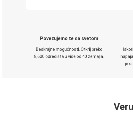
Povezujemo te sa svetom
Beskrajne mogućnosti. Otkrij preko
Iskor
8,600 odredišta u više od 40 zemalja.
napaja
je o
Veru