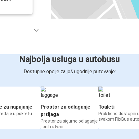
Najbolja usluga u autobusu
Dostupne opcije za još ugodnije putovanje:
e za napajanje
Prostor za odlaganje
Toaleti
ređaje u pokretu
Praktično dostupni 
prtljaga
svakom FlixBus aut
Prostor za sigurno odlaganje
ličnih stvari