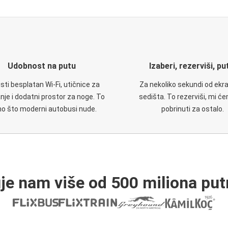
Udobnost na putu
Izaberi, rezerviši, pu
isti besplatan Wi-Fi, utičnice za
Za nekoliko sekundi od ekr
nje i dodatni prostor za noge. To
sedišta. To rezerviši, mi ć
no što moderni autobusi nude.
pobrinuti za ostalo.
je nam više od 500 miliona put