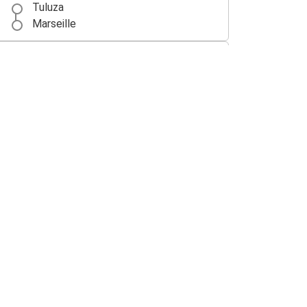
Tuluza
Marseille
Tuluza
Pau
Milano
Tuluza
Torino
Tuluza