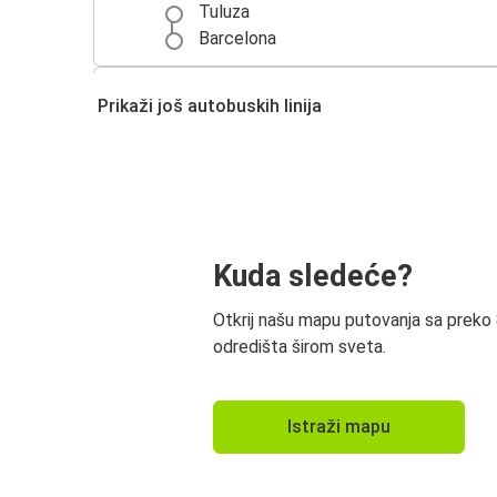
Tuluza
Barcelona
Marseille
Prikaži još autobuskih linija
Tuluza
Tuluza
Andora la Velja
Tuluza
Kuda sledeće?
Milano
Otkrij našu mapu putovanja sa preko
Tuluza
odredišta širom sveta.
Montauban
Istraži mapu