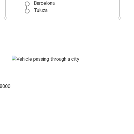
Barcelona
Tuluza
Pau
Tuluza
Andora la Velja
Tuluza
Tuluza
Torino
 8000
Montauban
Tuluza