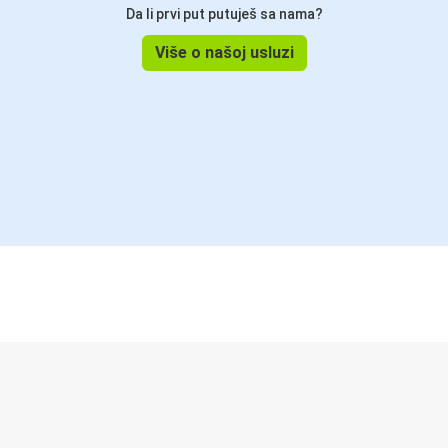
Da li prvi put putuješ sa nama?
Više o našoj usluzi